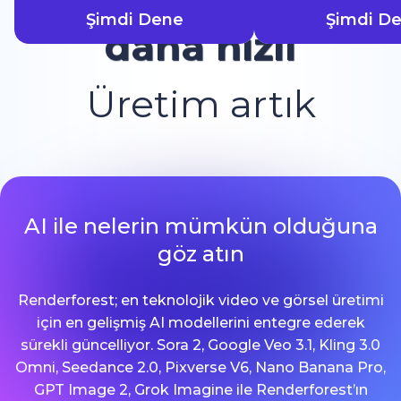
Şimdi Dene
Şimdi D
daha hızlı
Üretim artık
AI ile nelerin mümkün olduğuna
göz atın
Renderforest; en teknolojik video ve görsel üretimi
için en gelişmiş AI modellerini entegre ederek
sürekli güncelliyor. Sora 2, Google Veo 3.1, Kling 3.0
Omni, Seedance 2.0, Pixverse V6, Nano Banana Pro,
GPT Image 2, Grok Imagine ile Renderforest’ın