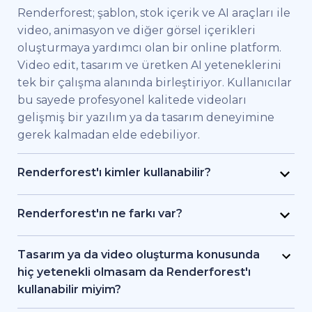
Renderforest; şablon, stok içerik ve AI araçları ile
video, animasyon ve diğer görsel içerikleri
oluşturmaya yardımcı olan bir online platform.
Video edit, tasarım ve üretken AI yeteneklerini
tek bir çalışma alanında birleştiriyor. Kullanıcılar
bu sayede profesyonel kalitede videoları
gelişmiş bir yazılım ya da tasarım deneyimine
gerek kalmadan elde edebiliyor.
Renderforest'ı kimler kullanabilir?
Renderforest kaliteli videoları hızlıca elde etmek
isteyen bireysel kullanıcılar ve ekipler için
Renderforest'ın ne farkı var?
geliştirildi. Pazarlama uzmanları, eğitimciler,
Renderforest çeşitli AI ve video üretim
küçük işletme sahipleri, İK ekipleri, serbest
modellerini aynı platformda bir araya getiriyor.
Tasarım ya da video oluşturma konusunda
çalışan freelancer'lar ve içerik üreticileri
Kullanıcılar bu sayede yazıdan, stok
hiç yetenekli olmasam da Renderforest'ı
Renderforest sayesinde bir prodüksiyon ekibi
görüntülerden ya da AI araçlarıyla video ve
kullanabilir miyim?
tutmadan markalı videolar, eğitici içerikler ya da
animasyon oluşturma, editleme ve dışa aktarma
Evet. Renderforest 1.200'den fazla şablon, AI