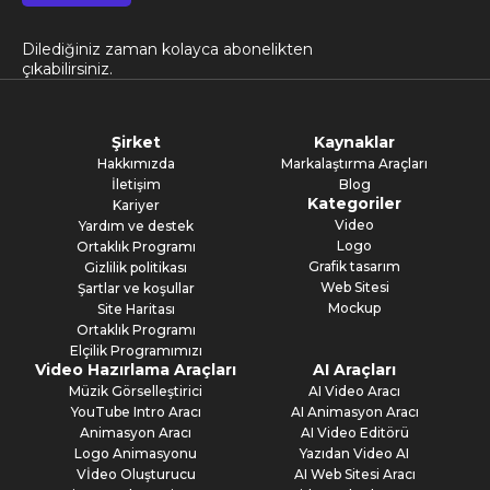
Dilediğiniz zaman kolayca abonelikten
çıkabilirsiniz.
Şirket
Kaynaklar
Hakkımızda
Markalaştırma Araçları
İletişim
Blog
Kategoriler
Kariyer
Video
Yardım ve destek
Logo
Ortaklık Programı
Grafik tasarım
Gizlilik politikası
Web Sitesi
Şartlar ve koşullar
Mockup
Site Haritası
Ortaklık Programı
Elçilik Programımızı
Video Hazırlama Araçları
AI Araçları
Müzik Görselleştirici
AI Video Aracı
YouTube Intro Aracı
AI Animasyon Aracı
Animasyon Aracı
AI Video Editörü
Logo Animasyonu
Yazıdan Video AI
Vİdeo Oluşturucu
AI Web Sitesi Aracı