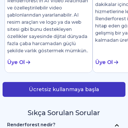
Renderforest'ın AI Video Aracından
dakikalar için
ve özelleştirilebilir video
hizmetlerine le
şablonlarından yararlanabilir. AI
Renderforest i
resim araçları ve logo ya da web
hitap eden göz 
sitesi gibi bunu destekleyen
gelişmiş bir y
özellikler sayesinde dijital dünyada
kalmadan üre
fazla çaba harcamadan güçlü
şekilde varlık göstermek mümkün..
Üye Ol
Üye Ol
Ücretsiz kullanmaya başla
Sıkça Sorulan Sorular
Renderforest nedir?