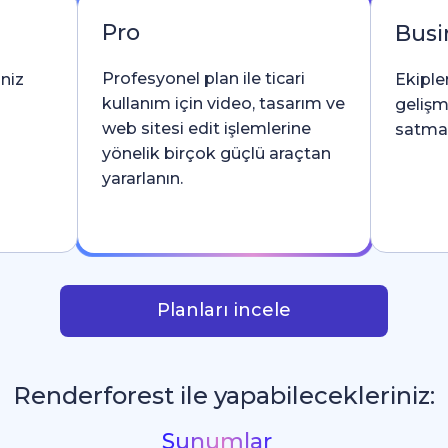
Pro
Busi
Profesyonel plan ile ticari
iniz
Ekipler
kullanım için video, tasarım ve
gelişm
web sitesi edit işlemlerine
satma l
yönelik birçok güçlü araçtan
yararlanın.
Planları incele
Renderforest ile yapabilecekleriniz:
Sosyal Medya Grafikleri