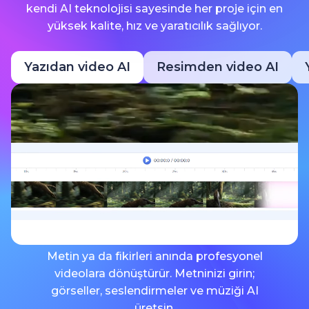
kendi AI teknolojisi sayesinde her proje için en
yüksek kalite, hız ve yaratıcılık sağlıyor.
Yazıdan video AI
Resimden video AI
Metin ya da fikirleri anında profesyonel
videolara dönüştürür. Metninizi girin;
görseller, seslendirmeler ve müziği AI
üretsin.