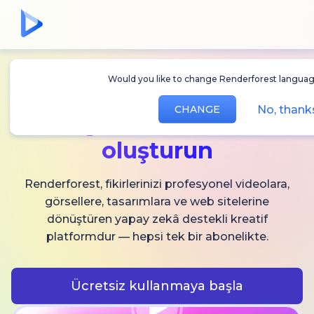
Would you like to change Renderforest langua
Sınırsız
AI video,
No, than
CHANGE
görsel ve ses
oluşturun
Renderforest, fikirlerinizi profesyonel videolara,
görsellere, tasarımlara ve web sitelerine
dönüştüren yapay zekâ destekli kreatif
platformdur — hepsi tek bir abonelikte.
Ücretsiz kullanmaya başla