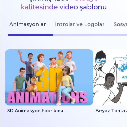
kalitesinde video şablonu
Animasyonlar
İntrolar ve Logolar
Sosy
3D Animasyon Fabrikası
Beyaz Tahta 