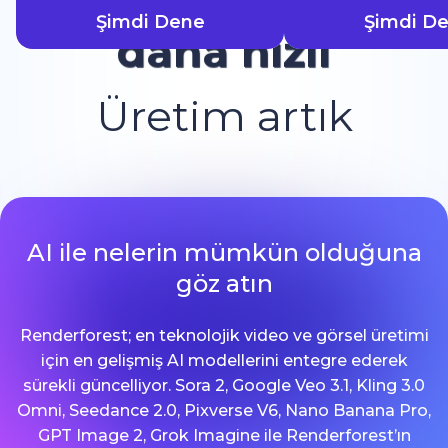
Şimdi Dene
Şimdi D
daha hızlı
Üretim artık
AI ile nelerin mümkün olduğuna
göz atın
Renderforest; en teknolojik video ve görsel üretimi
için en gelişmiş AI modellerini entegre ederek
sürekli güncelliyor. Sora 2, Google Veo 3.1, Kling 3.0
Omni, Seedance 2.0, Pixverse V6, Nano Banana Pro,
GPT Image 2, Grok Imagine ile Renderforest’ın