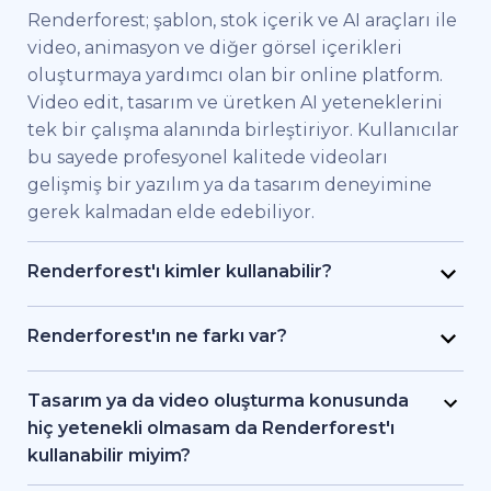
Renderforest; şablon, stok içerik ve AI araçları ile
video, animasyon ve diğer görsel içerikleri
oluşturmaya yardımcı olan bir online platform.
Video edit, tasarım ve üretken AI yeteneklerini
tek bir çalışma alanında birleştiriyor. Kullanıcılar
bu sayede profesyonel kalitede videoları
gelişmiş bir yazılım ya da tasarım deneyimine
gerek kalmadan elde edebiliyor.
Renderforest'ı kimler kullanabilir?
Renderforest kaliteli videoları hızlıca elde etmek
isteyen bireysel kullanıcılar ve ekipler için
Renderforest'ın ne farkı var?
geliştirildi. Pazarlama uzmanları, eğitimciler,
Renderforest çeşitli AI ve video üretim
küçük işletme sahipleri, İK ekipleri, serbest
modellerini aynı platformda bir araya getiriyor.
Tasarım ya da video oluşturma konusunda
çalışan freelancer'lar ve içerik üreticileri
Kullanıcılar bu sayede yazıdan, stok
hiç yetenekli olmasam da Renderforest'ı
Renderforest sayesinde bir prodüksiyon ekibi
görüntülerden ya da AI araçlarıyla video ve
kullanabilir miyim?
tutmadan markalı videolar, eğitici içerikler ya da
animasyon oluşturma, editleme ve dışa aktarma
Evet. Renderforest 1.200'den fazla şablon, AI