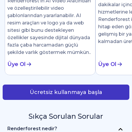
Renderforest'ın AI Video Aracından
dakikalar için
ve özelleştirilebilir video
hizmetlerine le
şablonlarından yararlanabilir. AI
Renderforest i
resim araçları ve logo ya da web
hitap eden göz 
sitesi gibi bunu destekleyen
gelişmiş bir y
özellikler sayesinde dijital dünyada
kalmadan üre
fazla çaba harcamadan güçlü
şekilde varlık göstermek mümkün..
Üye Ol
Üye Ol
Ücretsiz kullanmaya başla
Sıkça Sorulan Sorular
Renderforest nedir?