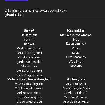
Dilediğiniz zaman kolayca abonelikten
çıkabilirsiniz.
Şirket
Kaynaklar
Hakkımızda
Markalaştırma Araçları
İletişim
Blog
Kategoriler
Kariyer
Video
Yardım ve destek
Logo
Ortaklık Programı
Grafik tasarım
Gizlilik politikası
Web Sitesi
Şartlar ve koşullar
Mockup
Site Haritası
Ortaklık Programı
Elçilik Programımızı
Video Hazırlama Araçları
AI Araçları
Müzik Görselleştirici
AI Video Aracı
YouTube Intro Aracı
AI Animasyon Aracı
Animasyon Aracı
AI Video Editörü
Logo Animasyonu
Yazıdan Video AI
Vİdeo Oluşturucu
AI Web Sitesi Aracı