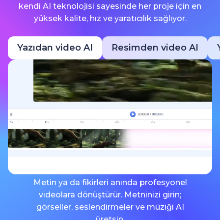
kendi AI teknolojisi sayesinde her proje için en
yüksek kalite, hız ve yaratıcılık sağlıyor.
Yazıdan video AI
Resimden video AI
Metin ya da fikirleri anında profesyonel
videolara dönüştürür. Metninizi girin;
görseller, seslendirmeler ve müziği AI
üretsin.