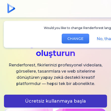
Would you like to change Renderforest languag
Sınırsız
AI video,
No, than
CHANGE
görsel ve ses
oluşturun
Renderforest, fikirlerinizi profesyonel videolara,
görsellere, tasarımlara ve web sitelerine
dönüştüren yapay zekâ destekli kreatif
platformdur — hepsi tek bir abonelikte.
Ücretsiz kullanmaya başla