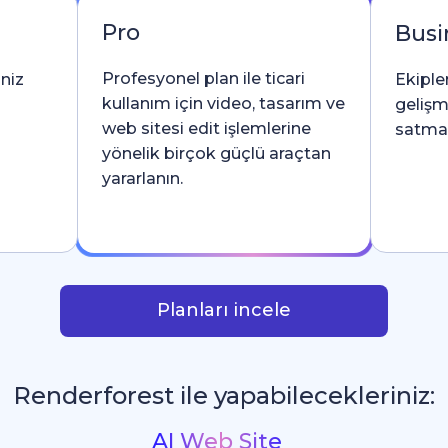
Pro
Busi
Profesyonel plan ile ticari
iniz
Ekipler
kullanım için video, tasarım ve
gelişm
web sitesi edit işlemlerine
satma l
yönelik birçok güçlü araçtan
yararlanın.
Planları incele
Renderforest ile yapabilecekleriniz:
İntrolar ve Logo Animasyonları
_