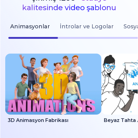
kalitesinde video şablonu
Animasyonlar
İntrolar ve Logolar
Sosy
3D Animasyon Fabrikası
Beyaz Tahta 