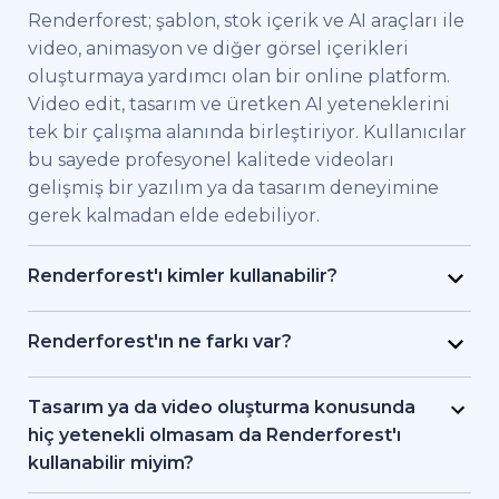
Renderforest; şablon, stok içerik ve AI araçları ile
video, animasyon ve diğer görsel içerikleri
oluşturmaya yardımcı olan bir online platform.
Video edit, tasarım ve üretken AI yeteneklerini
tek bir çalışma alanında birleştiriyor. Kullanıcılar
bu sayede profesyonel kalitede videoları
gelişmiş bir yazılım ya da tasarım deneyimine
gerek kalmadan elde edebiliyor.
Renderforest'ı kimler kullanabilir?
Renderforest kaliteli videoları hızlıca elde etmek
isteyen bireysel kullanıcılar ve ekipler için
Renderforest'ın ne farkı var?
geliştirildi. Pazarlama uzmanları, eğitimciler,
Renderforest çeşitli AI ve video üretim
küçük işletme sahipleri, İK ekipleri, serbest
modellerini aynı platformda bir araya getiriyor.
Tasarım ya da video oluşturma konusunda
çalışan freelancer'lar ve içerik üreticileri
Kullanıcılar bu sayede yazıdan, stok
hiç yetenekli olmasam da Renderforest'ı
Renderforest sayesinde bir prodüksiyon ekibi
görüntülerden ya da AI araçlarıyla video ve
kullanabilir miyim?
tutmadan markalı videolar, eğitici içerikler ya da
animasyon oluşturma, editleme ve dışa aktarma
Evet. Renderforest 1.200'den fazla şablon, AI