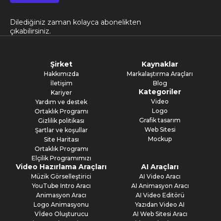
Dilediğiniz zaman kolayca abonelikten
çıkabilirsiniz.
Şirket
Kaynaklar
Hakkımızda
Markalaştırma Araçları
İletişim
Blog
Kategoriler
Kariyer
Video
Yardım ve destek
Logo
Ortaklık Programı
Grafik tasarım
Gizlilik politikası
Web Sitesi
Şartlar ve koşullar
Mockup
Site Haritası
Ortaklık Programı
Elçilik Programımızı
Video Hazırlama Araçları
AI Araçları
Müzik Görselleştirici
AI Video Aracı
YouTube Intro Aracı
AI Animasyon Aracı
Animasyon Aracı
AI Video Editörü
Logo Animasyonu
Yazıdan Video AI
Vİdeo Oluşturucu
AI Web Sitesi Aracı