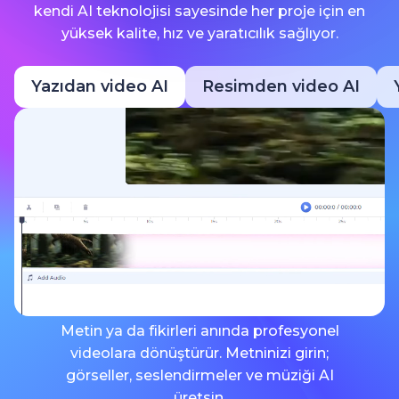
kendi AI teknolojisi sayesinde her proje için en
yüksek kalite, hız ve yaratıcılık sağlıyor.
Yazıdan video AI
Resimden video AI
Metin ya da fikirleri anında profesyonel
videolara dönüştürür. Metninizi girin;
görseller, seslendirmeler ve müziği AI
üretsin.