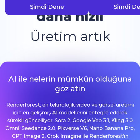
Şimdi Dene
Şimdi D
daha hızlı
Üretim artık
AI ile nelerin mümkün olduğuna
göz atın
Renderforest; en teknolojik video ve görsel üretimi
için en gelişmiş AI modellerini entegre ederek
sürekli güncelliyor. Sora 2, Google Veo 3.1, Kling 3.0
Omni, Seedance 2.0, Pixverse V6, Nano Banana Pro,
GPT Image 2, Grok Imagine ile Renderforest’ın