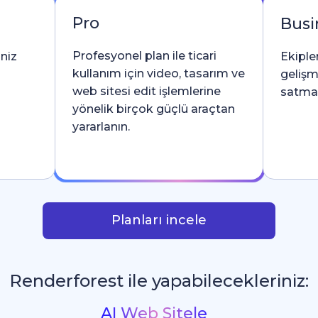
Pro
Busi
Profesyonel plan ile ticari
iniz
Ekipler
kullanım için video, tasarım ve
gelişm
web sitesi edit işlemlerine
satma l
yönelik birçok güçlü araçtan
yararlanın.
Planları incele
Renderforest ile yapabilecekleriniz:
İntrolar ve Logo Animasyonla