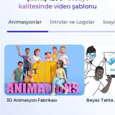
kalitesinde video şablonu
Animasyonlar
İntrolar ve Logolar
Sosy
3D Animasyon Fabrikası
Beyaz Tahta 