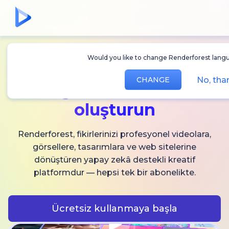
Would you like to change Renderforest langu
Sınırsız
AI video,
No, tha
CHANGE
görsel ve ses
oluşturun
Renderforest, fikirlerinizi profesyonel videolara,
görsellere, tasarımlara ve web sitelerine
dönüştüren yapay zekâ destekli kreatif
platformdur — hepsi tek bir abonelikte.
Ücretsiz kullanmaya başla