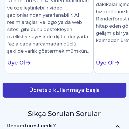
Renderforest'ın AI Video Aracından
dakikalar için
ve özelleştirilebilir video
hizmetlerine le
şablonlarından yararlanabilir. AI
Renderforest i
resim araçları ve logo ya da web
hitap eden göz 
sitesi gibi bunu destekleyen
gelişmiş bir y
özellikler sayesinde dijital dünyada
kalmadan üre
fazla çaba harcamadan güçlü
şekilde varlık göstermek mümkün..
Üye Ol
Üye Ol
Ücretsiz kullanmaya başla
Sıkça Sorulan Sorular
Renderforest nedir?