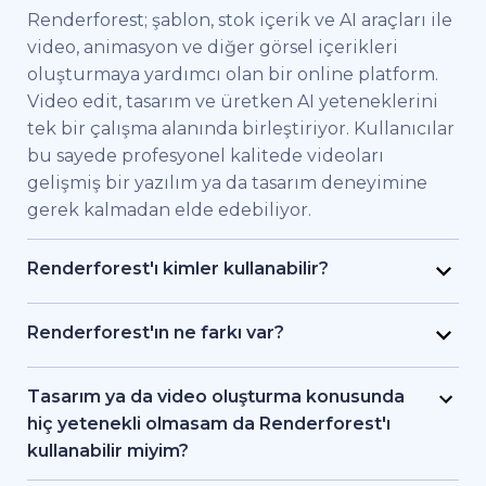
Renderforest; şablon, stok içerik ve AI araçları ile
video, animasyon ve diğer görsel içerikleri
oluşturmaya yardımcı olan bir online platform.
Video edit, tasarım ve üretken AI yeteneklerini
tek bir çalışma alanında birleştiriyor. Kullanıcılar
bu sayede profesyonel kalitede videoları
gelişmiş bir yazılım ya da tasarım deneyimine
gerek kalmadan elde edebiliyor.
Renderforest'ı kimler kullanabilir?
Renderforest kaliteli videoları hızlıca elde etmek
isteyen bireysel kullanıcılar ve ekipler için
Renderforest'ın ne farkı var?
geliştirildi. Pazarlama uzmanları, eğitimciler,
Renderforest çeşitli AI ve video üretim
küçük işletme sahipleri, İK ekipleri, serbest
modellerini aynı platformda bir araya getiriyor.
Tasarım ya da video oluşturma konusunda
çalışan freelancer'lar ve içerik üreticileri
Kullanıcılar bu sayede yazıdan, stok
hiç yetenekli olmasam da Renderforest'ı
Renderforest sayesinde bir prodüksiyon ekibi
görüntülerden ya da AI araçlarıyla video ve
kullanabilir miyim?
tutmadan markalı videolar, eğitici içerikler ya da
animasyon oluşturma, editleme ve dışa aktarma
Evet. Renderforest 1.200'den fazla şablon, AI