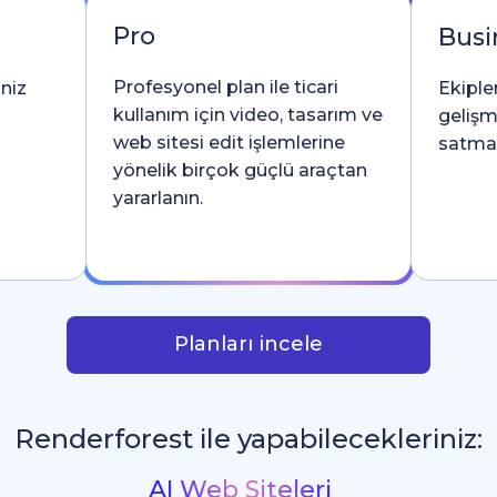
Pro
Busi
Profesyonel plan ile ticari
iniz
Ekipler
kullanım için video, tasarım ve
gelişm
web sitesi edit işlemlerine
satma l
yönelik birçok güçlü araçtan
yararlanın.
Planları incele
Renderforest ile yapabilecekleriniz:
İntrolar ve Logo Animasyonları
_