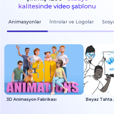
kalitesinde video şablonu
Animasyonlar
İntrolar ve Logolar
Sosy
3D Animasyon Fabrikası
Beyaz Tahta 