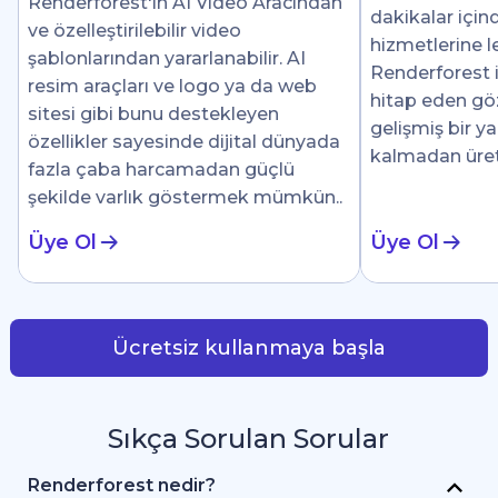
Renderforest'ın AI Video Aracından
dakikalar için
ve özelleştirilebilir video
hizmetlerine le
şablonlarından yararlanabilir. AI
Renderforest i
resim araçları ve logo ya da web
hitap eden göz 
sitesi gibi bunu destekleyen
gelişmiş bir y
özellikler sayesinde dijital dünyada
kalmadan üre
fazla çaba harcamadan güçlü
şekilde varlık göstermek mümkün..
Üye Ol
Üye Ol
Ücretsiz kullanmaya başla
Sıkça Sorulan Sorular
Renderforest nedir?