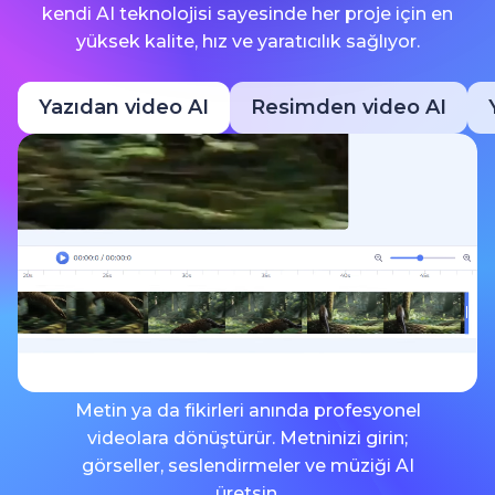
kendi AI teknolojisi sayesinde her proje için en
yüksek kalite, hız ve yaratıcılık sağlıyor.
Yazıdan video AI
Resimden video AI
Metin ya da fikirleri anında profesyonel
videolara dönüştürür. Metninizi girin;
görseller, seslendirmeler ve müziği AI
üretsin.