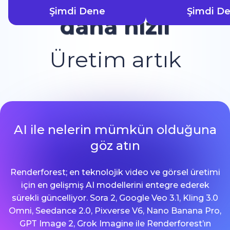
Şimdi Dene
Şimdi D
daha hızlı
Üretim artık
AI ile nelerin mümkün olduğuna
göz atın
Renderforest; en teknolojik video ve görsel üretimi
için en gelişmiş AI modellerini entegre ederek
sürekli güncelliyor. Sora 2, Google Veo 3.1, Kling 3.0
Omni, Seedance 2.0, Pixverse V6, Nano Banana Pro,
GPT Image 2, Grok Imagine ile Renderforest’ın