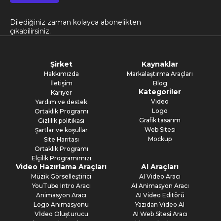
Dilediğiniz zaman kolayca abonelikten
çıkabilirsiniz.
Şirket
Kaynaklar
Hakkımızda
Markalaştırma Araçları
İletişim
Blog
Kategoriler
Kariyer
Video
Yardım ve destek
Logo
Ortaklık Programı
Grafik tasarım
Gizlilik politikası
Web Sitesi
Şartlar ve koşullar
Mockup
Site Haritası
Ortaklık Programı
Elçilik Programımızı
Video Hazırlama Araçları
AI Araçları
Müzik Görselleştirici
AI Video Aracı
YouTube Intro Aracı
AI Animasyon Aracı
Animasyon Aracı
AI Video Editörü
Logo Animasyonu
Yazıdan Video AI
Vİdeo Oluşturucu
AI Web Sitesi Aracı