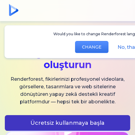
Would you like to change Renderforest lang
Sınırsız
AI video,
No, th
CHANGE
görsel ve ses
oluşturun
Renderforest, fikirlerinizi profesyonel videolara,
görsellere, tasarımlara ve web sitelerine
dönüştüren yapay zekâ destekli kreatif
platformdur — hepsi tek bir abonelikte.
Ücretsiz kullanmaya başla