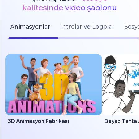
kalitesinde video şablonu
Animasyonlar
İntrolar ve Logolar
Sosy
3D Animasyon Fabrikası
Beyaz Tahta 