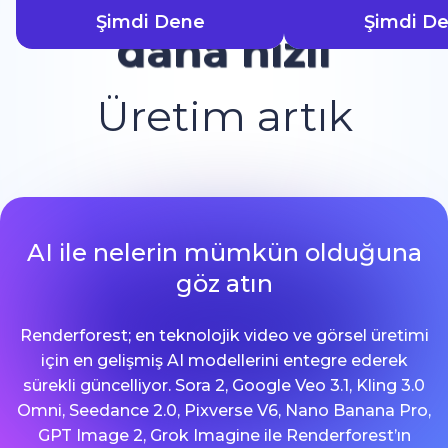
Şimdi Dene
Şimdi D
daha hızlı
Üretim artık
AI ile nelerin mümkün olduğuna
göz atın
Renderforest; en teknolojik video ve görsel üretimi
için en gelişmiş AI modellerini entegre ederek
sürekli güncelliyor. Sora 2, Google Veo 3.1, Kling 3.0
Omni, Seedance 2.0, Pixverse V6, Nano Banana Pro,
GPT Image 2, Grok Imagine ile Renderforest’ın