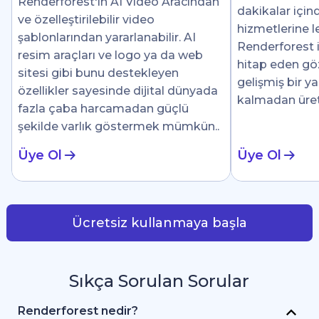
Renderforest'ın AI Video Aracından
dakikalar için
ve özelleştirilebilir video
hizmetlerine le
şablonlarından yararlanabilir. AI
Renderforest i
resim araçları ve logo ya da web
hitap eden göz 
sitesi gibi bunu destekleyen
gelişmiş bir y
özellikler sayesinde dijital dünyada
kalmadan üre
fazla çaba harcamadan güçlü
şekilde varlık göstermek mümkün..
Üye Ol
Üye Ol
Ücretsiz kullanmaya başla
Sıkça Sorulan Sorular
Renderforest nedir?