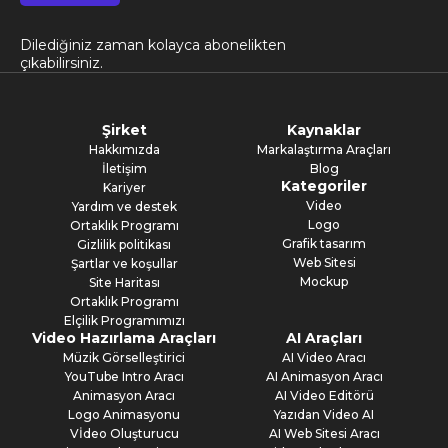
Dilediğiniz zaman kolayca abonelikten
çıkabilirsiniz.
Şirket
Kaynaklar
Hakkımızda
Markalaştırma Araçları
İletişim
Blog
Kategoriler
Kariyer
Video
Yardım ve destek
Logo
Ortaklık Programı
Grafik tasarım
Gizlilik politikası
Web Sitesi
Şartlar ve koşullar
Mockup
Site Haritası
Ortaklık Programı
Elçilik Programımızı
Video Hazırlama Araçları
AI Araçları
Müzik Görselleştirici
AI Video Aracı
YouTube Intro Aracı
AI Animasyon Aracı
Animasyon Aracı
AI Video Editörü
Logo Animasyonu
Yazıdan Video AI
Vİdeo Oluşturucu
AI Web Sitesi Aracı