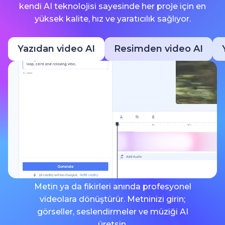
kendi AI teknolojisi sayesinde her proje için en
yüksek kalite, hız ve yaratıcılık sağlıyor.
Yazıdan video AI
Resimden video AI
Metin ya da fikirleri anında profesyonel
videolara dönüştürür. Metninizi girin;
görseller, seslendirmeler ve müziği AI
üretsin.