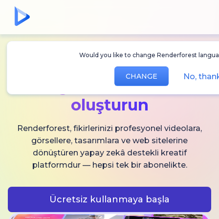
Would you like to change Renderforest langu
Sınırsız
AI video,
No, tha
CHANGE
görsel ve ses
oluşturun
Renderforest, fikirlerinizi profesyonel videolara,
görsellere, tasarımlara ve web sitelerine
dönüştüren yapay zekâ destekli kreatif
platformdur — hepsi tek bir abonelikte.
Ücretsiz kullanmaya başla