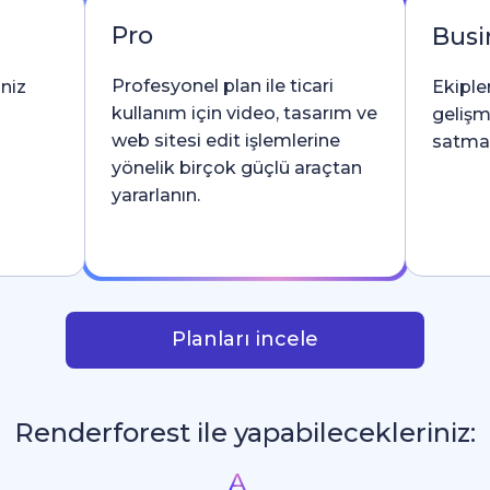
Pro
Busi
Profesyonel plan ile ticari
iniz
Ekipler
kullanım için video, tasarım ve
gelişm
web sitesi edit işlemlerine
satma l
yönelik birçok güçlü araçtan
yararlanın.
Planları incele
Renderforest ile yapabilecekleriniz:
İntrolar ve Logo Animas