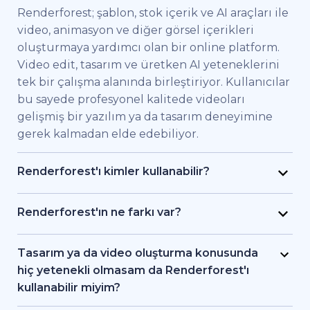
Renderforest; şablon, stok içerik ve AI araçları ile
video, animasyon ve diğer görsel içerikleri
oluşturmaya yardımcı olan bir online platform.
Video edit, tasarım ve üretken AI yeteneklerini
tek bir çalışma alanında birleştiriyor. Kullanıcılar
bu sayede profesyonel kalitede videoları
gelişmiş bir yazılım ya da tasarım deneyimine
gerek kalmadan elde edebiliyor.
Renderforest'ı kimler kullanabilir?
Renderforest kaliteli videoları hızlıca elde etmek
isteyen bireysel kullanıcılar ve ekipler için
Renderforest'ın ne farkı var?
geliştirildi. Pazarlama uzmanları, eğitimciler,
Renderforest çeşitli AI ve video üretim
küçük işletme sahipleri, İK ekipleri, serbest
modellerini aynı platformda bir araya getiriyor.
Tasarım ya da video oluşturma konusunda
çalışan freelancer'lar ve içerik üreticileri
Kullanıcılar bu sayede yazıdan, stok
hiç yetenekli olmasam da Renderforest'ı
Renderforest sayesinde bir prodüksiyon ekibi
görüntülerden ya da AI araçlarıyla video ve
kullanabilir miyim?
tutmadan markalı videolar, eğitici içerikler ya da
animasyon oluşturma, editleme ve dışa aktarma
Evet. Renderforest 1.200'den fazla şablon, AI