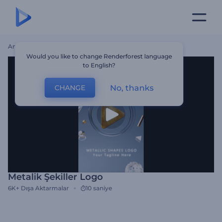
Ana Sayfa
Şablonlar
Metalik Şekiller Logo
Would you like to change Renderforest language
to English?
No, thanks
CHANGE
Metalik Şekiller Logo
6K+
Dışa Aktarmalar
10 saniye