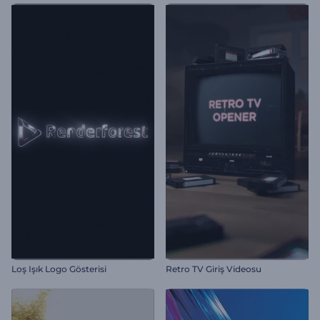
Loş Işık Logo Gösterisi
Retro TV Giriş Videosu