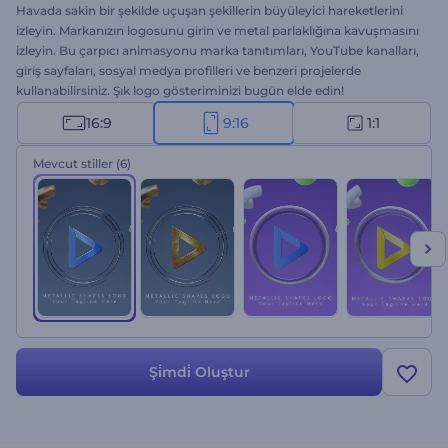
Havada sakin bir şekilde uçuşan şekillerin büyüleyici hareketlerini
izleyin. Markanızın logosunu girin ve metal parlaklığına kavuşmasını
izleyin. Bu çarpıcı animasyonu marka tanıtımları, YouTube kanalları,
giriş sayfaları, sosyal medya profilleri ve benzeri projelerde
kullanabilirsiniz. Şık logo gösteriminizi bugün elde edin!
16:9
9:16
1:1
Mevcut stiller
(6)
Şi̇mdi̇ Oluştur