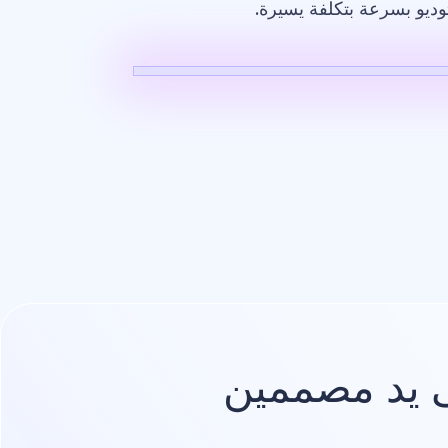
وديو بسرعة بتكلفة يسيرة.
صميم
شعار
يد مصممين