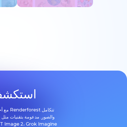
جرب الآن
استكشف 
تتكامل
و