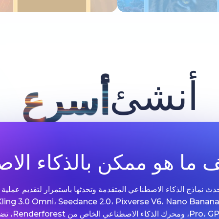
جرب الآن
جرب الآن
أنشئ
أسرع
ما هو ممكن بالذكاء الا
 Renderforest مع أحدث نماذج الذكاء الاصطناعي المتقدمة وتحدثها باستمرار لتقديم 
الصور. مدعومة بتقنيات مثل .0 Omni، Seedance 2.0، Pixverse V6، Nano Banana
Grok Imagine