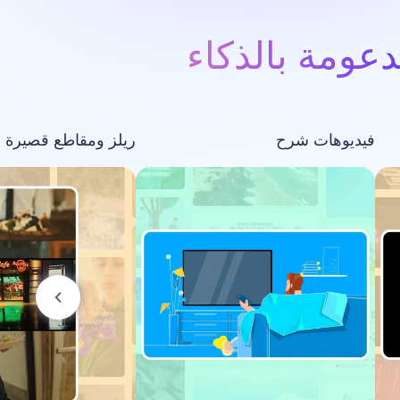
عومة بالذكاء
فيديوهات شرح
ريلز ومقاطع قصيرة