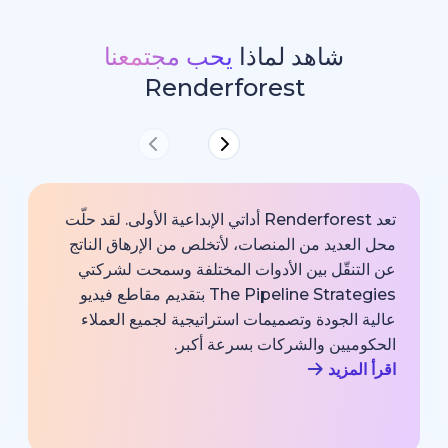
شاهد لماذا
يحب مجتمعنا
Renderforest
تعد Renderforest أداتي الإبداعية الأولى. لقد حلّت
ديد من المنصات، لأتخلص من الإرهاق الناتج
خارجية با
قّل بين الأدوات المختلفة وسمحت لشركتي
خبير اتصا
The Pipeline Strategies بتقديم مقاطع فيديو
الشركة وم
لجودة وتصميمات استراتيجية لجميع العملاء
بجودة احت
يين والشركات بسرعة أكبر.
اقرأ المزي
زيد