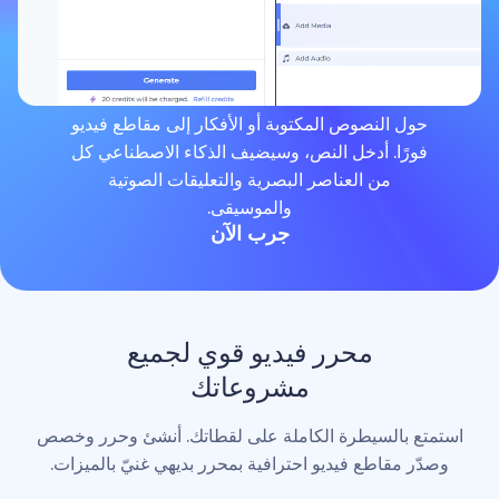
لنصوص المكتوبة أو الأفكار إلى مقاطع فيديو
. أدخل النص، وسيضيف الذكاء الاصطناعي كل
من العناصر البصرية والتعليقات الصوتية
والموسيقى.
جرب الآن
محرر فيديو قوي لجميع
مشروعاتك
لسيطرة الكاملة على لقطاتك. أنشئ وحرر وخصص
اطع فيديو احترافية بمحرر بديهي غنيّ بالميزات.