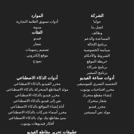
الشركة
الموارد
حولنا
أدوات تسويق العلامة التجارية
اتصل بنا
مدونة
الفئات
وظائف
فيديو
ساعدة والدعم
شعار
رنامج الإحالة
تصميم رسومات
سة الخصوصية
موقع إلكتروني
روط والأحكام
نموذج
يطة الموقع
رنامج شركاء
نامج السفير
 صناعة الفيديو
أدوات الذكاء الاصطناعي
 البصري للموسيقى
محرر الفيديو بالذكاء الاصطناعي
فتتاحيات يوتيوب
مولد المقاطع المتحركة بالذكاء الاصطناعي
ء مقطع متحرك
محرر فيديو بالذكاء الاصطناعي
عار متحرك
نص إلى فيديو بالذكاء الاصطناعي
محرر فيديو
أداة إنشاء المواقع بالذكاء الاصطناعي
د نص أنيميشن
محرر أسماء شركات بالذكاء الاصطناعي
منئ مقاطع تيك توك بالذكاء الاصطناعي
أفكار فيديوهات يوتيوب
تطبيقات تحرير مقاطع الفيديو