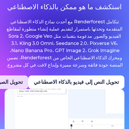
ما هو ممكن بالذكاء الاصطناعي
تتكامل Renderforest مع أحدث نماذج الذكاء الاصطناعي
حدثها باستمرار لتقديم عملية إنشاء متطورة لمقاطع
الفيديو والصور. مدعومة بتقنيات مثل Sora 2، Google Veo
3.1، Kling 3.0 Omni، Seedance 2.0، Pixv
Nano Banana Pro، GPT Image 2، Grok Imagine،
ومحرك الذكاء الاصطناعي الخاص من Renderforest، تضمن
ة فائقة وسرعة مميزة وإبداع لافت في كل مشروع.
نص إلى فيديو بالذكاء الاصطناعي
تحويل الصور إلى فيديو ب