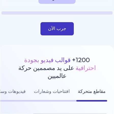
جرب الآن
1200
قوالب فيديو بجودة
رافية
على يد مصممين حركة
عالميين
تحركة
افتتاحيات وشعارات
فيديوهات وسائل التواصل ال