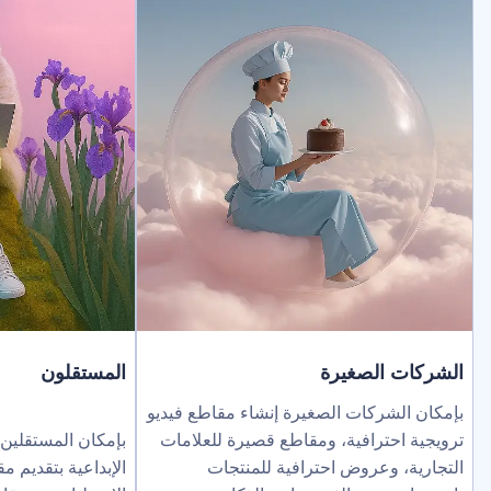
لصغيرة
المستقلون
ركات الصغيرة إنشاء مقاطع فيديو
ترافية، ومقاطع قصيرة للعلامات
بإمكان المستقلين توسيع نطاق خد
عروض احترافية للمنتجات
الإبداعية بتقديم مقاطع فيديو بالذك