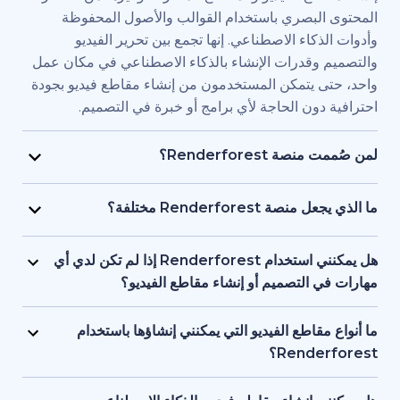
بصري باستخدام القوالب والأصول المحفوظة
اء الاصطناعي. إنها تجمع بين تحرير الفيديو
قدرات الإنشاء بالذكاء الاصطناعي في مكان عمل
يتمكن المستخدمون من إنشاء مقاطع فيديو بجودة
ن الحاجة لأي برامج أو خبرة في التصميم.
Renderfore؟
منصة Renderforest مُصممة للأفراد والفرق الذين يحتاجون
يديو بجودة احترافية وبسرعة كبيرة. يستخدمها
Renderfor مختلفة؟
ويق، والمعلمون، وأصحاب الشركات الصغيرة،
تجمع Renderforest بين العديد من نماذج الذكاء الاصطناعي
د البشرية، والمستقلون، وصناع المحتوى الذين
ديو في منصة واحدة. بإمكان المستخدمين إنشاء
هل يمكنني استخدام Renderforest إذا لم تكن لدي أي
ج مقاطع فيديو للعلامات التجارية أو للتدريب أو
ير المحتوى النصي إلى فيديو، واستخدام
لتصميم أو إنشاء مقاطع الفيديو؟
سويقية دون التعاقد مع فريق إنتاج كامل.
 وإنشاء المقاطع المتحركة بالذكاء الاصطناعي
نعم، توفر Renderforest أكثر من 1,200 نموذج، ومساعد
ل بين الأدوات. إنها مصممة لمراعاة البساطة، وتوفر
صطناعي، وأدوات تحرير سهلة الاستخدام للمبتدئين.
اطع الفيديو التي يمكنني إنشاؤها باستخدام
عناصر البصرية بالذكاء الاصطناعي والتعليقات
ستخدمين البدء من محتوى نصي أو فكرة أساسية،
Ren؟
واجهة واحدة تدعم كل من المبتدئين والمحترفين.
ة تتولى العمل على العناصر البصرية والتوقيت
تدعم Renderforest مقاطع الفيديو التسويقية، والتوضيحية،
 تحتاج إلى أي خبرة أو معرفة مسبقة بالتصميم أو
قديمية والافتتاحيات والمحتوى التعليمية ومقاطع