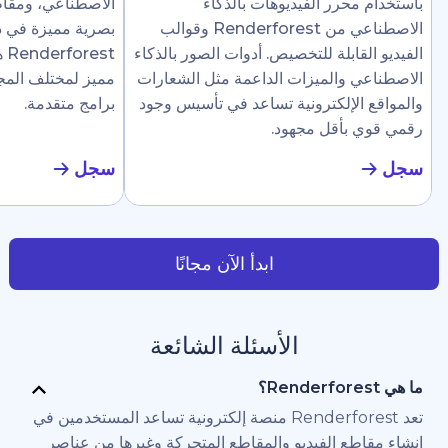
رر الفيديوهات بالذكاء
الاصطناعي، ومقاطع إرشادية، وع
الاصطناعي من Renderforest وقوالب
بصرية مميزة في دقائق. تجعل
ابلة للتخصيص. أدوات الصور بالذكاء
Renderforest هذا سهلًا ل
والميزات الداعمة مثل الشعارات
مميز لمختلف المجالات دون الحاج
لإلكترونية تساعد في تأسيس وجود
برامج متقدمة.
أقل مجهود.
سجل
ابدأ الآن مجانًا
الأسئلة الشائعة
تعد Renderforest منصة إلكترونية تساعد المستخدمين في
 الفيديو والمقاطع المتحركة وغيرها من عناصر