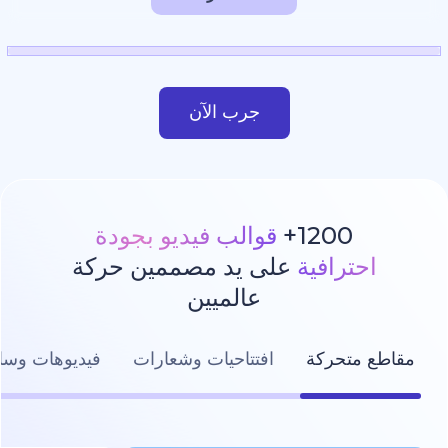
جرب الآن
1200
قوالب فيديو بجودة
رافية
على يد مصممين حركة
عالميين
تحركة
افتتاحيات وشعارات
فيديوهات وسائل التواصل ال