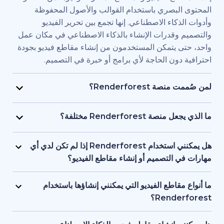
بصري باستخدام القوالب والأصول المحفوظة
اء الاصطناعي. إنها تجمع بين تحرير الفيديو
قدرات الإنشاء بالذكاء الاصطناعي في مكان عمل
يتمكن المستخدمون من إنشاء مقاطع فيديو بجودة
ن الحاجة لأي برامج أو خبرة في التصميم.
Renderfore؟
منصة Renderforest مُصممة للأفراد والفرق الذين يحتاجون
يديو بجودة احترافية وبسرعة كبيرة. يستخدمها
Renderfor مختلفة؟
ويق، والمعلمون، وأصحاب الشركات الصغيرة،
تجمع Renderforest بين العديد من نماذج الذكاء الاصطناعي
د البشرية، والمستقلون، وصناع المحتوى الذين
ديو في منصة واحدة. بإمكان المستخدمين إنشاء
هل يمكنني استخدام Renderforest إذا لم تكن لدي أي
ج مقاطع فيديو للعلامات التجارية أو للتدريب أو
ير المحتوى النصي إلى فيديو، واستخدام
لتصميم أو إنشاء مقاطع الفيديو؟
سويقية دون التعاقد مع فريق إنتاج كامل.
 وإنشاء المقاطع المتحركة بالذكاء الاصطناعي
نعم، توفر Renderforest أكثر من 1,200 نموذج، ومساعد
ل بين الأدوات. إنها مصممة لمراعاة البساطة، وتوفر
صطناعي، وأدوات تحرير سهلة الاستخدام للمبتدئين.
اطع الفيديو التي يمكنني إنشاؤها باستخدام
عناصر البصرية بالذكاء الاصطناعي والتعليقات
ستخدمين البدء من محتوى نصي أو فكرة أساسية،
Ren؟
واجهة واحدة تدعم كل من المبتدئين والمحترفين.
ة تتولى العمل على العناصر البصرية والتوقيت
تدعم Renderforest مقاطع الفيديو التسويقية، والتوضيحية،
 تحتاج إلى أي خبرة أو معرفة مسبقة بالتصميم أو
قديمية والافتتاحيات والمحتوى التعليمية ومقاطع