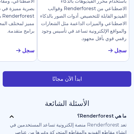
رر الفيديوهات بالذكاء
الاصطناعي، ومقاطع إرشادية، وع
الاصطناعي من Renderforest وقوالب
بصرية مميزة في دقائق. تجعل
ابلة للتخصيص. أدوات الصور بالذكاء
Renderforest هذا سهلًا ل
والميزات الداعمة مثل الشعارات
مميز لمختلف المجالات دون الحاج
لإلكترونية تساعد في تأسيس وجود
برامج متقدمة.
أقل مجهود.
سجل
ابدأ الآن مجانًا
الأسئلة الشائعة
تعد Renderforest منصة إلكترونية تساعد المستخدمين في
 الفيديو والمقاطع المتحركة وغيرها من عناصر