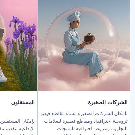
لصغيرة
المستقلون
ركات الصغيرة إنشاء مقاطع فيديو
ترافية، ومقاطع قصيرة للعلامات
بإمكان المستقلين توسيع نطاق خد
عروض احترافية للمنتجات
الإبداعية بتقديم مقاطع فيديو بالذك