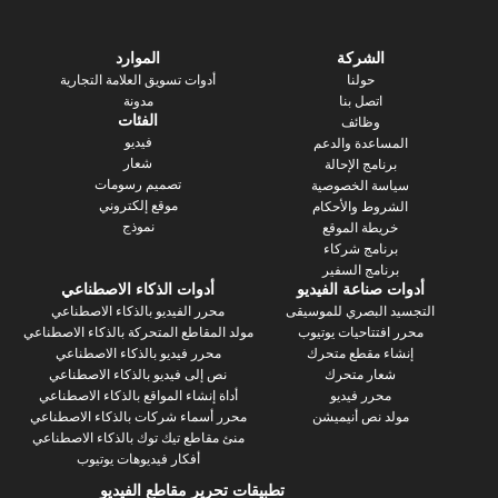
الشركة
الموارد
حولنا
أدوات تسويق العلامة التجارية
اتصل بنا
مدونة
الفئات
وظائف
فيديو
ساعدة والدعم
شعار
رنامج الإحالة
تصميم رسومات
سة الخصوصية
موقع إلكتروني
روط والأحكام
نموذج
يطة الموقع
رنامج شركاء
نامج السفير
 صناعة الفيديو
أدوات الذكاء الاصطناعي
 البصري للموسيقى
محرر الفيديو بالذكاء الاصطناعي
فتتاحيات يوتيوب
مولد المقاطع المتحركة بالذكاء الاصطناعي
ء مقطع متحرك
محرر فيديو بالذكاء الاصطناعي
عار متحرك
نص إلى فيديو بالذكاء الاصطناعي
محرر فيديو
أداة إنشاء المواقع بالذكاء الاصطناعي
د نص أنيميشن
محرر أسماء شركات بالذكاء الاصطناعي
منئ مقاطع تيك توك بالذكاء الاصطناعي
أفكار فيديوهات يوتيوب
تطبيقات تحرير مقاطع الفيديو