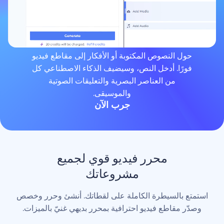
لنصوص المكتوبة أو الأفكار إلى مقاطع فيديو
. أدخل النص، وسيضيف الذكاء الاصطناعي كل
من العناصر البصرية والتعليقات الصوتية
والموسيقى.
جرب الآن
محرر فيديو قوي لجميع
مشروعاتك
لسيطرة الكاملة على لقطاتك. أنشئ وحرر وخصص
اطع فيديو احترافية بمحرر بديهي غنيّ بالميزات.