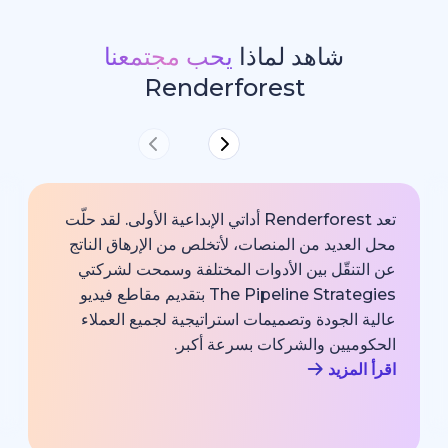
شاهد لماذا
يحب مجتمعنا
Renderforest
تعد Renderforest أداتي الإبداعية الأولى. لقد حلّت
ديد من المنصات، لأتخلص من الإرهاق الناتج
خارجية با
قّل بين الأدوات المختلفة وسمحت لشركتي
خبير اتصا
The Pipeline Strategies بتقديم مقاطع فيديو
الشركة وم
لجودة وتصميمات استراتيجية لجميع العملاء
بجودة احت
يين والشركات بسرعة أكبر.
اقرأ المزي
زيد