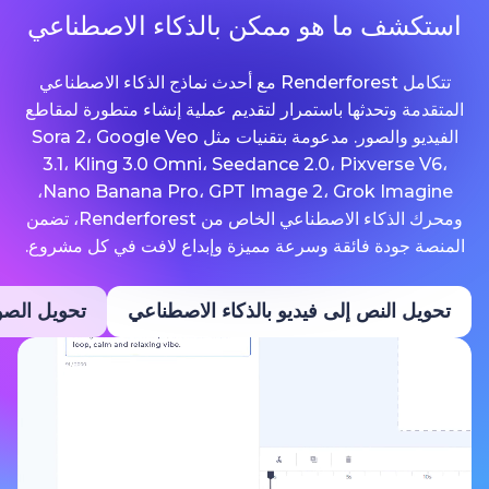
ما هو ممكن بالذكاء الاصطناعي
تتكامل Renderforest مع أحدث نماذج الذكاء الاصطناعي
حدثها باستمرار لتقديم عملية إنشاء متطورة لمقاطع
الفيديو والصور. مدعومة بتقنيات مثل Sora 2، Google Veo
3.1، Kling 3.0 Omni، Seedance 2.0، Pixv
Nano Banana Pro، GPT Image 2، Grok Imagine،
ومحرك الذكاء الاصطناعي الخاص من Renderforest، تضمن
ة فائقة وسرعة مميزة وإبداع لافت في كل مشروع.
نص إلى فيديو بالذكاء الاصطناعي
تحويل الصور إلى فيديو ب