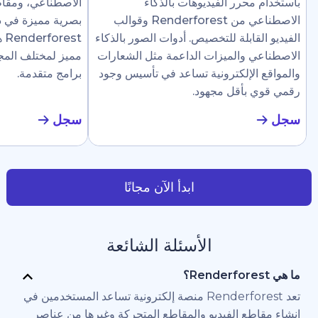
رر الفيديوهات بالذكاء
الاصطناعي، ومقاطع إرشادية، وع
الاصطناعي من Renderforest وقوالب
بصرية مميزة في دقائق. تجعل
ابلة للتخصيص. أدوات الصور بالذكاء
Renderforest هذا سهلًا ل
والميزات الداعمة مثل الشعارات
مميز لمختلف المجالات دون الحاج
لإلكترونية تساعد في تأسيس وجود
برامج متقدمة.
أقل مجهود.
سجل
ابدأ الآن مجانًا
الأسئلة الشائعة
تعد Renderforest منصة إلكترونية تساعد المستخدمين في
 الفيديو والمقاطع المتحركة وغيرها من عناصر