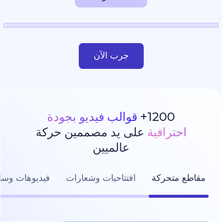
جرب الآن
1200
قوالب فيديو بجودة
رافية
على يد مصممين حركة
عالميين
تحركة
افتتاحيات وشعارات
فيديوهات وسائل التواصل ال