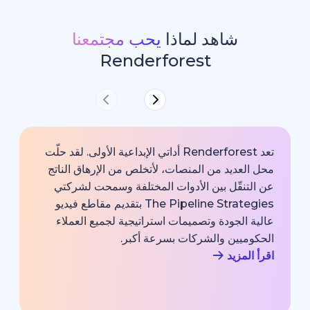
شاهد لماذا
يحب مجتمعنا
Renderforest
تعد Renderforest أداتي الإبداعية الأولى. لقد حلّت
ديد من المنصات، لأتخلص من الإرهاق الناتج
خارجية با
قّل بين الأدوات المختلفة وسمحت لشركتي
خبير اتصا
The Pipeline Strategies بتقديم مقاطع فيديو
الشركة وم
لجودة وتصميمات استراتيجية لجميع العملاء
بجودة احت
يين والشركات بسرعة أكبر.
اقرأ المزي
زيد