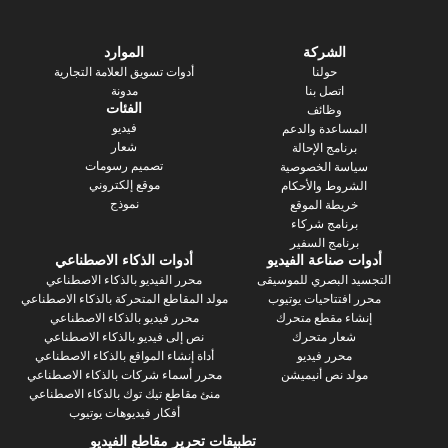
الشركة
الموارد
حولنا
أدوات تسويق العلامة التجارية
اتصل بنا
مدونة
الفئات
وظائف
فيديو
ساعدة والدعم
شعار
رنامج الإحالة
تصميم رسومات
سة الخصوصية
موقع إلكتروني
روط والأحكام
نموذج
يطة الموقع
رنامج شركاء
نامج السفير
 صناعة الفيديو
أدوات الذكاء الاصطناعي
 البصري للموسيقى
محرر الفيديو بالذكاء الاصطناعي
فتتاحيات يوتيوب
مولد المقاطع المتحركة بالذكاء الاصطناعي
ء مقطع متحرك
محرر فيديو بالذكاء الاصطناعي
عار متحرك
نص إلى فيديو بالذكاء الاصطناعي
محرر فيديو
أداة إنشاء المواقع بالذكاء الاصطناعي
د نص أنيميشن
محرر أسماء شركات بالذكاء الاصطناعي
منئ مقاطع تيك توك بالذكاء الاصطناعي
أفكار فيديوهات يوتيوب
تطبيقات تحرير مقاطع الفيديو