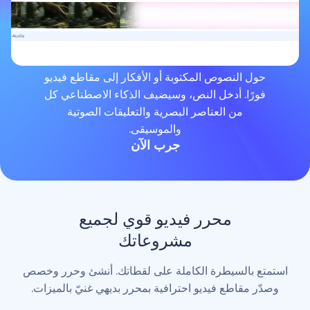
لنصوص المكتوبة أو الأفكار إلى مقاطع فيديو
. أدخل النص، وسيضيف الذكاء الاصطناعي كل
من العناصر البصرية والتعليقات الصوتية
والموسيقى.
جرب الآن
محرر فيديو قوي لجميع
مشروعاتك
لسيطرة الكاملة على لقطاتك. أنشئ وحرر وخصص
اطع فيديو احترافية بمحرر بديهي غنيّ بالميزات.