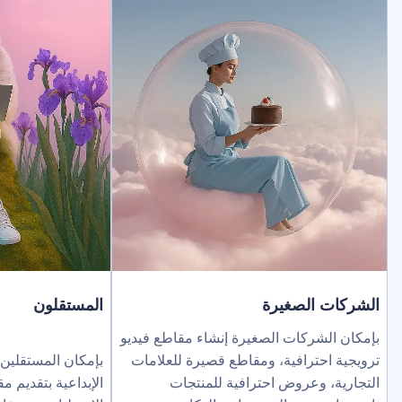
لصغيرة
المستقلون
ركات الصغيرة إنشاء مقاطع فيديو
ترافية، ومقاطع قصيرة للعلامات
بإمكان المستقلين توسيع نطاق خد
عروض احترافية للمنتجات
الإبداعية بتقديم مقاطع فيديو بالذك