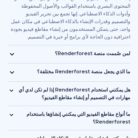
بصري باستخدام القوالب والأصول المحفوظة
اء الاصطناعي. إنها تجمع بين تحرير الفيديو
قدرات الإنشاء بالذكاء الاصطناعي في مكان عمل
يتمكن المستخدمون من إنشاء مقاطع فيديو بجودة
ن الحاجة لأي برامج أو خبرة في التصميم.
Renderfore؟
منصة Renderforest مُصممة للأفراد والفرق الذين يحتاجون
يديو بجودة احترافية وبسرعة كبيرة. يستخدمها
Renderfor مختلفة؟
ويق، والمعلمون، وأصحاب الشركات الصغيرة،
تجمع Renderforest بين العديد من نماذج الذكاء الاصطناعي
د البشرية، والمستقلون، وصناع المحتوى الذين
ديو في منصة واحدة. بإمكان المستخدمين إنشاء
هل يمكنني استخدام Renderforest إذا لم تكن لدي أي
ج مقاطع فيديو للعلامات التجارية أو للتدريب أو
ير المحتوى النصي إلى فيديو، واستخدام
لتصميم أو إنشاء مقاطع الفيديو؟
سويقية دون التعاقد مع فريق إنتاج كامل.
 وإنشاء المقاطع المتحركة بالذكاء الاصطناعي
نعم، توفر Renderforest أكثر من 1,200 نموذج، ومساعد
ل بين الأدوات. إنها مصممة لمراعاة البساطة، وتوفر
صطناعي، وأدوات تحرير سهلة الاستخدام للمبتدئين.
اطع الفيديو التي يمكنني إنشاؤها باستخدام
عناصر البصرية بالذكاء الاصطناعي والتعليقات
ستخدمين البدء من محتوى نصي أو فكرة أساسية،
Ren؟
واجهة واحدة تدعم كل من المبتدئين والمحترفين.
ة تتولى العمل على العناصر البصرية والتوقيت
تدعم Renderforest مقاطع الفيديو التسويقية، والتوضيحية،
 تحتاج إلى أي خبرة أو معرفة مسبقة بالتصميم أو
قديمية والافتتاحيات والمحتوى التعليمية ومقاطع