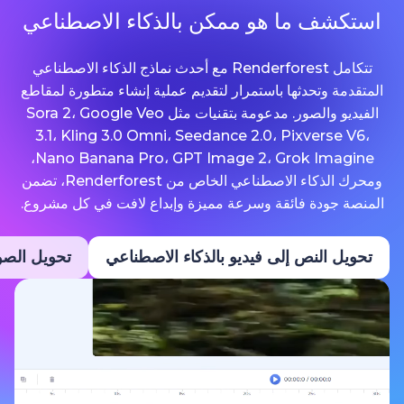
ما هو ممكن بالذكاء الاصطناعي
تتكامل Renderforest مع أحدث نماذج الذكاء الاصطناعي
حدثها باستمرار لتقديم عملية إنشاء متطورة لمقاطع
الفيديو والصور. مدعومة بتقنيات مثل Sora 2، Google Veo
3.1، Kling 3.0 Omni، Seedance 2.0، Pixv
Nano Banana Pro، GPT Image 2، Grok Imagine،
ومحرك الذكاء الاصطناعي الخاص من Renderforest، تضمن
ة فائقة وسرعة مميزة وإبداع لافت في كل مشروع.
نص إلى فيديو بالذكاء الاصطناعي
تحويل الصور إلى فيديو ب