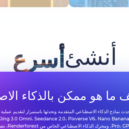
جرب الآن
جرب الآن
أنشئ
أسرع
ما هو ممكن بالذكاء الا
 Renderforest مع أحدث نماذج الذكاء الاصطناعي المتقدمة وتحدثها باستمرار لتقديم 
الصور. مدعومة بتقنيات مثل .0 Omni، Seedance 2.0، Pixverse V6، Nano Banana
Grok Imagine