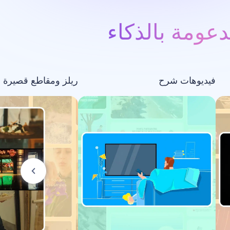
عومة بالذكاء
فيديوهات شرح
ريلز ومقاطع قصيرة