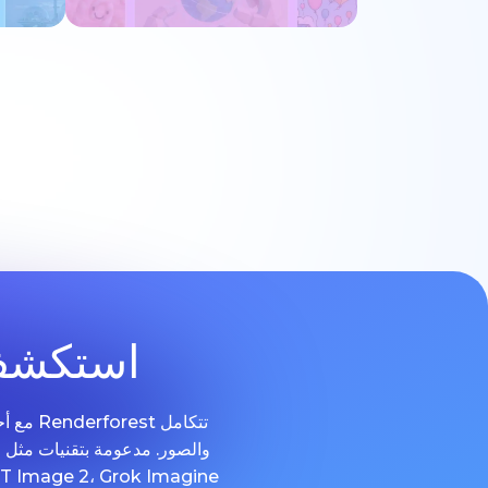
جرب الآن
استكشف 
تتكامل
و