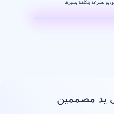
وديو بسرعة بتكلفة يسيرة.
صميم
شعار
يد مصممين