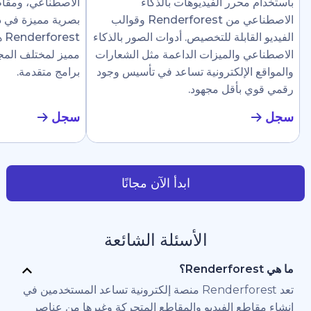
رر الفيديوهات بالذكاء
الاصطناعي، ومقاطع إرشادية، وع
الاصطناعي من Renderforest وقوالب
بصرية مميزة في دقائق. تجعل
ابلة للتخصيص. أدوات الصور بالذكاء
Renderforest هذا سهلًا ل
والميزات الداعمة مثل الشعارات
مميز لمختلف المجالات دون الحاج
لإلكترونية تساعد في تأسيس وجود
برامج متقدمة.
أقل مجهود.
سجل
ابدأ الآن مجانًا
الأسئلة الشائعة
تعد Renderforest منصة إلكترونية تساعد المستخدمين في
 الفيديو والمقاطع المتحركة وغيرها من عناصر