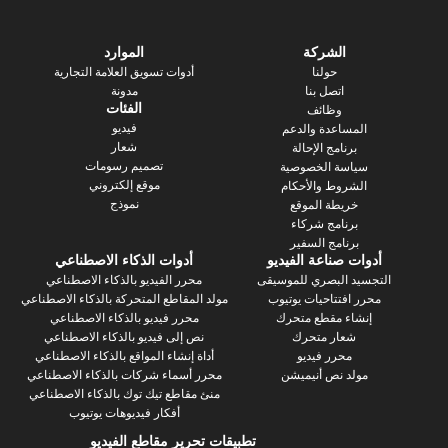
الشركة
الموارد
حولنا
أدوات تسويق العلامة التجارية
اتصل بنا
مدونة
الفئات
وظائف
فيديو
ساعدة والدعم
شعار
رنامج الإحالة
تصميم رسومات
سة الخصوصية
موقع إلكتروني
روط والأحكام
نموذج
يطة الموقع
رنامج شركاء
نامج السفير
 صناعة الفيديو
أدوات الذكاء الاصطناعي
 البصري للموسيقى
محرر الفيديو بالذكاء الاصطناعي
فتتاحيات يوتيوب
مولد المقاطع المتحركة بالذكاء الاصطناعي
ء مقطع متحرك
محرر فيديو بالذكاء الاصطناعي
عار متحرك
نص إلى فيديو بالذكاء الاصطناعي
محرر فيديو
أداة إنشاء المواقع بالذكاء الاصطناعي
د نص أنيميشن
محرر أسماء شركات بالذكاء الاصطناعي
منئ مقاطع تيك توك بالذكاء الاصطناعي
أفكار فيديوهات يوتيوب
تطبيقات تحرير مقاطع الفيديو