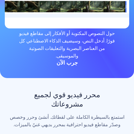
لنصوص المكتوبة أو الأفكار إلى مقاطع فيديو
. أدخل النص، وسيضيف الذكاء الاصطناعي كل
من العناصر البصرية والتعليقات الصوتية
والموسيقى.
جرب الآن
محرر فيديو قوي لجميع
مشروعاتك
لسيطرة الكاملة على لقطاتك. أنشئ وحرر وخصص
اطع فيديو احترافية بمحرر بديهي غنيّ بالميزات.