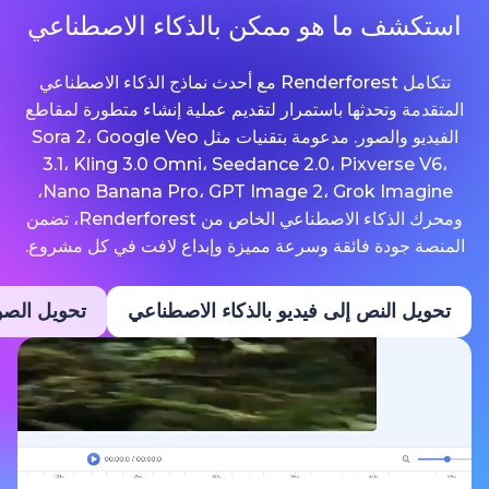
ما هو ممكن بالذكاء الاصطناعي
تتكامل Renderforest مع أحدث نماذج الذكاء الاصطناعي
حدثها باستمرار لتقديم عملية إنشاء متطورة لمقاطع
الفيديو والصور. مدعومة بتقنيات مثل Sora 2، Google Veo
3.1، Kling 3.0 Omni، Seedance 2.0، Pixv
Nano Banana Pro، GPT Image 2، Grok Imagine،
ومحرك الذكاء الاصطناعي الخاص من Renderforest، تضمن
ة فائقة وسرعة مميزة وإبداع لافت في كل مشروع.
نص إلى فيديو بالذكاء الاصطناعي
تحويل الصور إلى فيديو ب