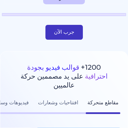
جرب الآن
1200
قوالب فيديو بجودة
رافية
على يد مصممين حركة
عالميين
تحركة
افتتاحيات وشعارات
فيديوهات وسائل التواصل ال