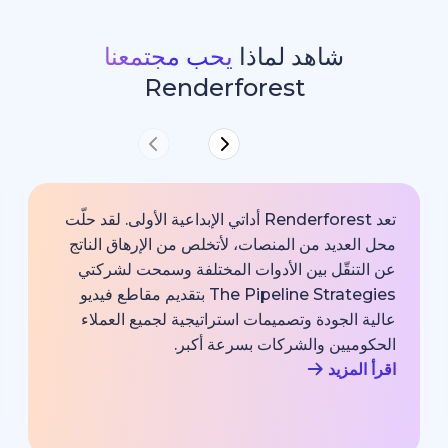
شاهد لماذا
يحب مجتمعنا
Renderforest
تعد Renderforest أداتي الإبداعية الأولى. لقد حلّت
ديد من المنصات، لأتخلص من الإرهاق الناتج
خارجية با
قّل بين الأدوات المختلفة وسمحت لشركتي
خبير اتصا
The Pipeline Strategies بتقديم مقاطع فيديو
الشركة وم
لجودة وتصميمات استراتيجية لجميع العملاء
بجودة احت
يين والشركات بسرعة أكبر.
اقرأ المزي
زيد