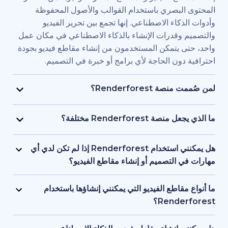
بصري باستخدام القوالب والأصول المحفوظة
اء الاصطناعي. إنها تجمع بين تحرير الفيديو
قدرات الإنشاء بالذكاء الاصطناعي في مكان عمل
يتمكن المستخدمون من إنشاء مقاطع فيديو بجودة
ن الحاجة لأي برامج أو خبرة في التصميم.
Renderfore؟
منصة Renderforest مُصممة للأفراد والفرق الذين يحتاجون
يديو بجودة احترافية وبسرعة كبيرة. يستخدمها
Renderfor مختلفة؟
ويق، والمعلمون، وأصحاب الشركات الصغيرة،
تجمع Renderforest بين العديد من نماذج الذكاء الاصطناعي
د البشرية، والمستقلون، وصناع المحتوى الذين
ديو في منصة واحدة. بإمكان المستخدمين إنشاء
هل يمكنني استخدام Renderforest إذا لم تكن لدي أي
ج مقاطع فيديو للعلامات التجارية أو للتدريب أو
ير المحتوى النصي إلى فيديو، واستخدام
لتصميم أو إنشاء مقاطع الفيديو؟
سويقية دون التعاقد مع فريق إنتاج كامل.
 وإنشاء المقاطع المتحركة بالذكاء الاصطناعي
نعم، توفر Renderforest أكثر من 1,200 نموذج، ومساعد
ل بين الأدوات. إنها مصممة لمراعاة البساطة، وتوفر
صطناعي، وأدوات تحرير سهلة الاستخدام للمبتدئين.
اطع الفيديو التي يمكنني إنشاؤها باستخدام
عناصر البصرية بالذكاء الاصطناعي والتعليقات
ستخدمين البدء من محتوى نصي أو فكرة أساسية،
Ren؟
واجهة واحدة تدعم كل من المبتدئين والمحترفين.
ة تتولى العمل على العناصر البصرية والتوقيت
تدعم Renderforest مقاطع الفيديو التسويقية، والتوضيحية،
 تحتاج إلى أي خبرة أو معرفة مسبقة بالتصميم أو
قديمية والافتتاحيات والمحتوى التعليمية ومقاطع