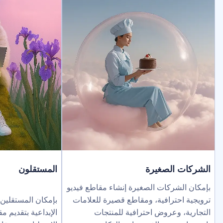
لصغيرة
المستقلون
ركات الصغيرة إنشاء مقاطع فيديو
ترافية، ومقاطع قصيرة للعلامات
بإمكان المستقلين توسيع نطاق خد
عروض احترافية للمنتجات
الإبداعية بتقديم مقاطع فيديو بالذك