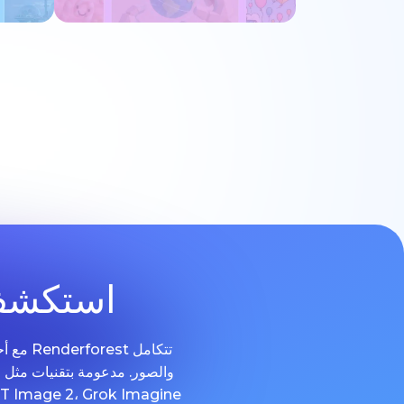
جرب الآن
استكشف 
تتكامل
و