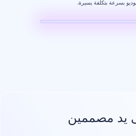
وديو بسرعة بتكلفة يسيرة.
صميم
شعار
يد مصممين