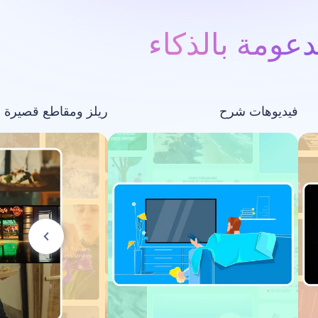
عومة بالذكاء
فيديوهات شرح
ريلز ومقاطع قصيرة