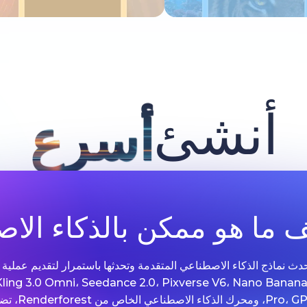
جرب الآن
جرب الآن
أنشئ
أسرع
ما هو ممكن بالذكاء الا
 Renderforest مع أحدث نماذج الذكاء الاصطناعي المتقدمة وتحدثها باستمرار لتقديم 
الصور. مدعومة بتقنيات مثل .0 Omni، Seedance 2.0، Pixverse V6، Nano Banana
Grok Imagine