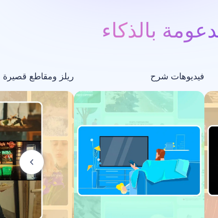
عومة بالذكاء
فيديوهات شرح
ريلز ومقاطع قصيرة