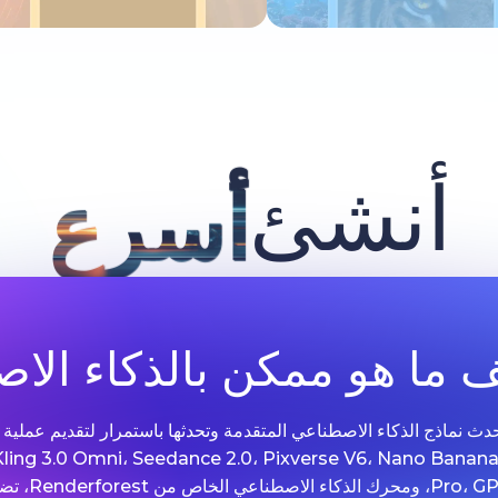
جرب الآن
جرب الآن
أنشئ
أسرع
ما هو ممكن بالذكاء الا
 Renderforest مع أحدث نماذج الذكاء الاصطناعي المتقدمة وتحدثها باستمرار لتقديم 
الصور. مدعومة بتقنيات مثل .0 Omni، Seedance 2.0، Pixverse V6، Nano Banana
Grok Imagine