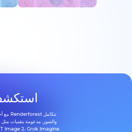
جرب الآن
استكشف 
تتكامل
و