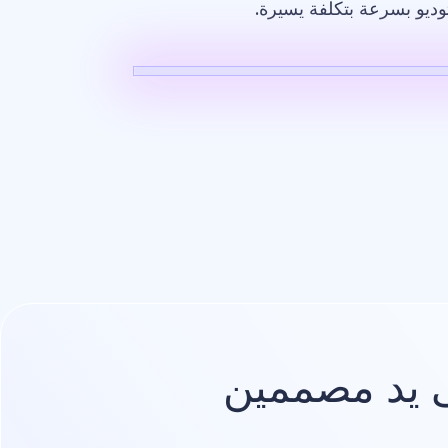
وديو بسرعة بتكلفة يسيرة.
صميم
شعار
يد مصممين