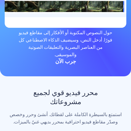
لنصوص المكتوبة أو الأفكار إلى مقاطع فيديو
. أدخل النص، وسيضيف الذكاء الاصطناعي كل
من العناصر البصرية والتعليقات الصوتية
والموسيقى.
جرب الآن
محرر فيديو قوي لجميع
مشروعاتك
لسيطرة الكاملة على لقطاتك. أنشئ وحرر وخصص
اطع فيديو احترافية بمحرر بديهي غنيّ بالميزات.