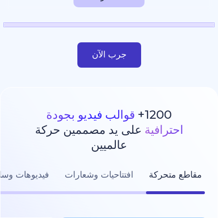
جرب الآن
1200
قوالب فيديو بجودة
رافية
على يد مصممين حركة
عالميين
تحركة
افتتاحيات وشعارات
فيديوهات وسائل التواصل ال