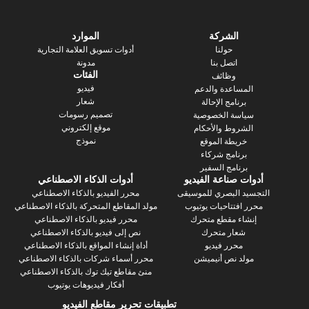
الشركة
الموارد
حولنا
أدوات تسويق العلامة التجارية
اتصل بنا
مدونة
الفئات
وظائف
فيديو
ساعدة والدعم
شعار
رنامج الإحالة
تصميم رسومات
سة الخصوصية
موقع إلكتروني
روط والأحكام
نموذج
يطة الموقع
رنامج شركاء
نامج السفير
 صناعة الفيديو
أدوات الذكاء الاصطناعي
 البصري للموسيقى
محرر الفيديو بالذكاء الاصطناعي
فتتاحيات يوتيوب
مولد المقاطع المتحركة بالذكاء الاصطناعي
ء مقطع متحرك
محرر فيديو بالذكاء الاصطناعي
عار متحرك
نص إلى فيديو بالذكاء الاصطناعي
محرر فيديو
أداة إنشاء المواقع بالذكاء الاصطناعي
د نص أنيميشن
محرر أسماء شركات بالذكاء الاصطناعي
منئ مقاطع تيك توك بالذكاء الاصطناعي
أفكار فيديوهات يوتيوب
تطبيقات تحرير مقاطع الفيديو