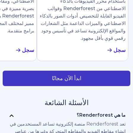
رر الفيديوهات بالذكاء
الاصطناعي، ومقاطع إرشادية، وع
الاصطناعي من Renderforest وقوالب
بصرية مميزة في دقائق. تجعل
ابلة للتخصيص. أدوات الصور بالذكاء
Renderforest هذا سهلًا ل
والميزات الداعمة مثل الشعارات
مميز لمختلف المجالات دون الحاج
لإلكترونية تساعد في تأسيس وجود
برامج متقدمة.
أقل مجهود.
سجل
ابدأ الآن مجانًا
الأسئلة الشائعة
تعد Renderforest منصة إلكترونية تساعد المستخدمين في
 الفيديو والمقاطع المتحركة وغيرها من عناصر