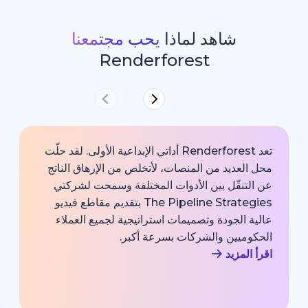
شاهد لماذا
يحب مجتمعنا
Renderforest
تعد Renderforest أداتي الإبداعية الأولى. لقد حلّت
ديد من المنصات، لأتخلص من الإرهاق الناتج
خارجية با
قّل بين الأدوات المختلفة وسمحت لشركتي
خبير اتصا
The Pipeline Strategies بتقديم مقاطع فيديو
الشركة وم
لجودة وتصميمات استراتيجية لجميع العملاء
بجودة احت
يين والشركات بسرعة أكبر.
اقرأ المزي
زيد