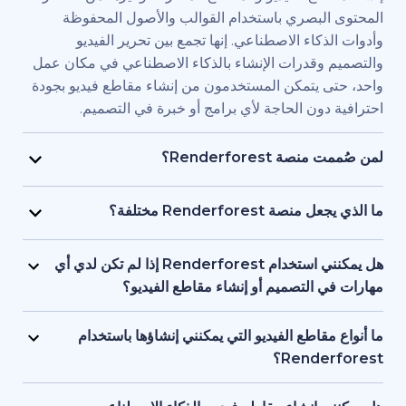
بصري باستخدام القوالب والأصول المحفوظة
اء الاصطناعي. إنها تجمع بين تحرير الفيديو
قدرات الإنشاء بالذكاء الاصطناعي في مكان عمل
يتمكن المستخدمون من إنشاء مقاطع فيديو بجودة
ن الحاجة لأي برامج أو خبرة في التصميم.
Renderfore؟
منصة Renderforest مُصممة للأفراد والفرق الذين يحتاجون
يديو بجودة احترافية وبسرعة كبيرة. يستخدمها
Renderfor مختلفة؟
ويق، والمعلمون، وأصحاب الشركات الصغيرة،
تجمع Renderforest بين العديد من نماذج الذكاء الاصطناعي
د البشرية، والمستقلون، وصناع المحتوى الذين
ديو في منصة واحدة. بإمكان المستخدمين إنشاء
هل يمكنني استخدام Renderforest إذا لم تكن لدي أي
ج مقاطع فيديو للعلامات التجارية أو للتدريب أو
ير المحتوى النصي إلى فيديو، واستخدام
لتصميم أو إنشاء مقاطع الفيديو؟
سويقية دون التعاقد مع فريق إنتاج كامل.
 وإنشاء المقاطع المتحركة بالذكاء الاصطناعي
نعم، توفر Renderforest أكثر من 1,200 نموذج، ومساعد
ل بين الأدوات. إنها مصممة لمراعاة البساطة، وتوفر
صطناعي، وأدوات تحرير سهلة الاستخدام للمبتدئين.
اطع الفيديو التي يمكنني إنشاؤها باستخدام
عناصر البصرية بالذكاء الاصطناعي والتعليقات
ستخدمين البدء من محتوى نصي أو فكرة أساسية،
Ren؟
واجهة واحدة تدعم كل من المبتدئين والمحترفين.
ة تتولى العمل على العناصر البصرية والتوقيت
تدعم Renderforest مقاطع الفيديو التسويقية، والتوضيحية،
 تحتاج إلى أي خبرة أو معرفة مسبقة بالتصميم أو
قديمية والافتتاحيات والمحتوى التعليمية ومقاطع