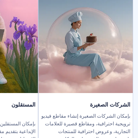
لصغيرة
المستقلون
ركات الصغيرة إنشاء مقاطع فيديو
ترافية، ومقاطع قصيرة للعلامات
بإمكان المستقلين توسيع نطاق خد
عروض احترافية للمنتجات
الإبداعية بتقديم مقاطع فيديو بالذك