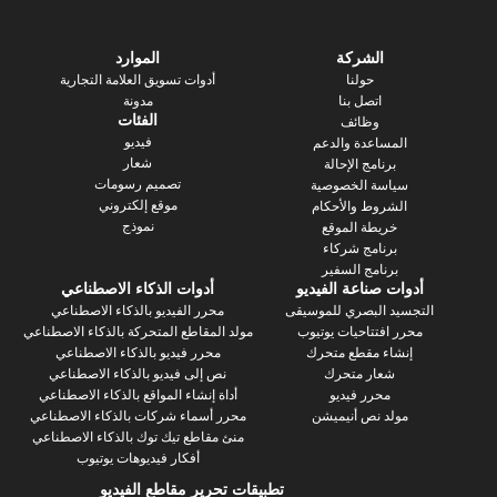
الشركة
الموارد
حولنا
أدوات تسويق العلامة التجارية
اتصل بنا
مدونة
الفئات
وظائف
فيديو
ساعدة والدعم
شعار
رنامج الإحالة
تصميم رسومات
سة الخصوصية
موقع إلكتروني
روط والأحكام
نموذج
يطة الموقع
رنامج شركاء
نامج السفير
 صناعة الفيديو
أدوات الذكاء الاصطناعي
 البصري للموسيقى
محرر الفيديو بالذكاء الاصطناعي
فتتاحيات يوتيوب
مولد المقاطع المتحركة بالذكاء الاصطناعي
ء مقطع متحرك
محرر فيديو بالذكاء الاصطناعي
عار متحرك
نص إلى فيديو بالذكاء الاصطناعي
محرر فيديو
أداة إنشاء المواقع بالذكاء الاصطناعي
د نص أنيميشن
محرر أسماء شركات بالذكاء الاصطناعي
منئ مقاطع تيك توك بالذكاء الاصطناعي
أفكار فيديوهات يوتيوب
تطبيقات تحرير مقاطع الفيديو