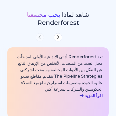
شاهد لماذا
يحب مجتمعنا
Renderforest
تعد Renderforest أداتي الإبداعية الأولى. لقد حلّت
ديد من المنصات، لأتخلص من الإرهاق الناتج
خارجية با
قّل بين الأدوات المختلفة وسمحت لشركتي
خبير اتصا
The Pipeline Strategies بتقديم مقاطع فيديو
الشركة وم
لجودة وتصميمات استراتيجية لجميع العملاء
بجودة احت
يين والشركات بسرعة أكبر.
اقرأ المزي
زيد