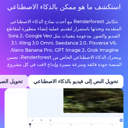
ما هو ممكن بالذكاء الاصطناعي
تتكامل Renderforest مع أحدث نماذج الذكاء الاصطناعي
حدثها باستمرار لتقديم عملية إنشاء متطورة لمقاطع
الفيديو والصور. مدعومة بتقنيات مثل Sora 2، Google Veo
3.1، Kling 3.0 Omni، Seedance 2.0، Pixv
Nano Banana Pro، GPT Image 2، Grok Imagine،
ومحرك الذكاء الاصطناعي الخاص من Renderforest، تضمن
ة فائقة وسرعة مميزة وإبداع لافت في كل مشروع.
نص إلى فيديو بالذكاء الاصطناعي
تحويل الصور إلى فيديو ب