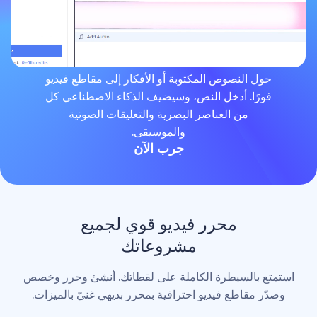
لنصوص المكتوبة أو الأفكار إلى مقاطع فيديو
. أدخل النص، وسيضيف الذكاء الاصطناعي كل
من العناصر البصرية والتعليقات الصوتية
والموسيقى.
جرب الآن
محرر فيديو قوي لجميع
مشروعاتك
لسيطرة الكاملة على لقطاتك. أنشئ وحرر وخصص
اطع فيديو احترافية بمحرر بديهي غنيّ بالميزات.