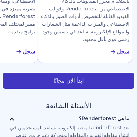
رر الفيديوهات بالذكاء
الاصطناعي، ومقاطع إرشادية، وع
الاصطناعي من Renderforest وقوالب
بصرية مميزة في دقائق. تجعل
ابلة للتخصيص. أدوات الصور بالذكاء
Renderforest هذا سهلًا ل
والميزات الداعمة مثل الشعارات
مميز لمختلف المجالات دون الحاج
لإلكترونية تساعد في تأسيس وجود
برامج متقدمة.
أقل مجهود.
سجل
ابدأ الآن مجانًا
الأسئلة الشائعة
تعد Renderforest منصة إلكترونية تساعد المستخدمين في
 الفيديو والمقاطع المتحركة وغيرها من عناصر