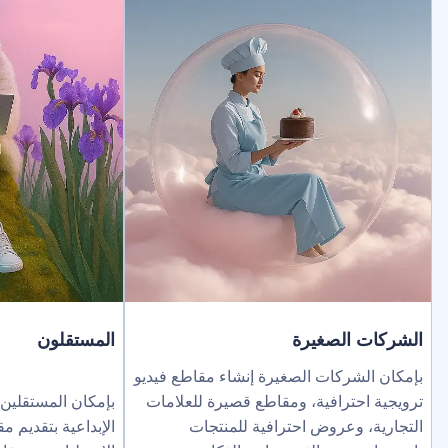
لصغيرة
المستقلون
ركات الصغيرة إنشاء مقاطع فيديو
ترافية، ومقاطع قصيرة للعلامات
بإمكان المستقلين توسيع نطاق خد
عروض احترافية للمنتجات
الإبداعية بتقديم مقاطع فيديو بالذك