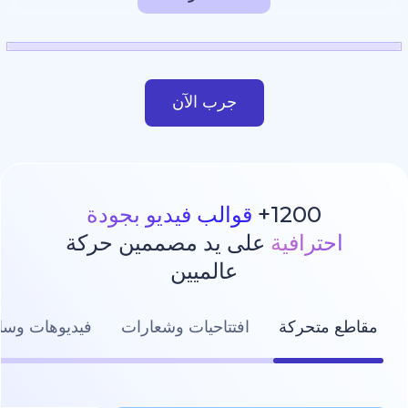
جرب الآن
1200
قوالب فيديو بجودة
رافية
على يد مصممين حركة
عالميين
تحركة
افتتاحيات وشعارات
فيديوهات وسائل التواصل ال