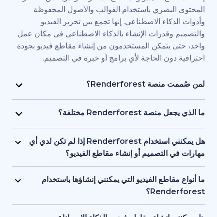
بصري باستخدام القوالب والأصول المحفوظة
اء الاصطناعي. إنها تجمع بين تحرير الفيديو
قدرات الإنشاء بالذكاء الاصطناعي في مكان عمل
يتمكن المستخدمون من إنشاء مقاطع فيديو بجودة
ن الحاجة لأي برامج أو خبرة في التصميم.
Renderfore؟
منصة Renderforest مُصممة للأفراد والفرق الذين يحتاجون
يديو بجودة احترافية وبسرعة كبيرة. يستخدمها
Renderfor مختلفة؟
ويق، والمعلمون، وأصحاب الشركات الصغيرة،
تجمع Renderforest بين العديد من نماذج الذكاء الاصطناعي
د البشرية، والمستقلون، وصناع المحتوى الذين
ديو في منصة واحدة. بإمكان المستخدمين إنشاء
هل يمكنني استخدام Renderforest إذا لم تكن لدي أي
ج مقاطع فيديو للعلامات التجارية أو للتدريب أو
ير المحتوى النصي إلى فيديو، واستخدام
لتصميم أو إنشاء مقاطع الفيديو؟
سويقية دون التعاقد مع فريق إنتاج كامل.
 وإنشاء المقاطع المتحركة بالذكاء الاصطناعي
نعم، توفر Renderforest أكثر من 1,200 نموذج، ومساعد
ل بين الأدوات. إنها مصممة لمراعاة البساطة، وتوفر
صطناعي، وأدوات تحرير سهلة الاستخدام للمبتدئين.
اطع الفيديو التي يمكنني إنشاؤها باستخدام
عناصر البصرية بالذكاء الاصطناعي والتعليقات
ستخدمين البدء من محتوى نصي أو فكرة أساسية،
Ren؟
واجهة واحدة تدعم كل من المبتدئين والمحترفين.
ة تتولى العمل على العناصر البصرية والتوقيت
تدعم Renderforest مقاطع الفيديو التسويقية، والتوضيحية،
 تحتاج إلى أي خبرة أو معرفة مسبقة بالتصميم أو
قديمية والافتتاحيات والمحتوى التعليمية ومقاطع