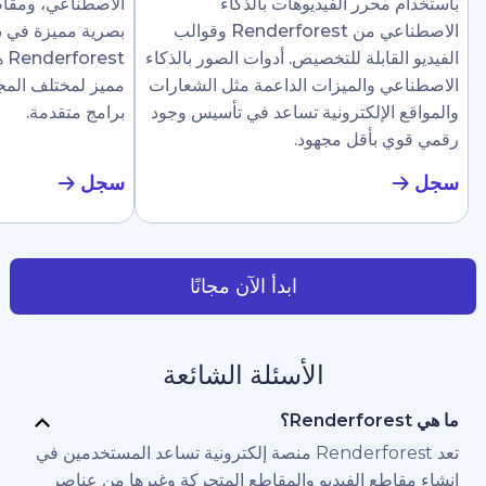
رر الفيديوهات بالذكاء
الاصطناعي، ومقاطع إرشادية، وع
الاصطناعي من Renderforest وقوالب
بصرية مميزة في دقائق. تجعل
ابلة للتخصيص. أدوات الصور بالذكاء
Renderforest هذا سهلًا ل
والميزات الداعمة مثل الشعارات
مميز لمختلف المجالات دون الحاج
لإلكترونية تساعد في تأسيس وجود
برامج متقدمة.
أقل مجهود.
سجل
ابدأ الآن مجانًا
الأسئلة الشائعة
تعد Renderforest منصة إلكترونية تساعد المستخدمين في
 الفيديو والمقاطع المتحركة وغيرها من عناصر