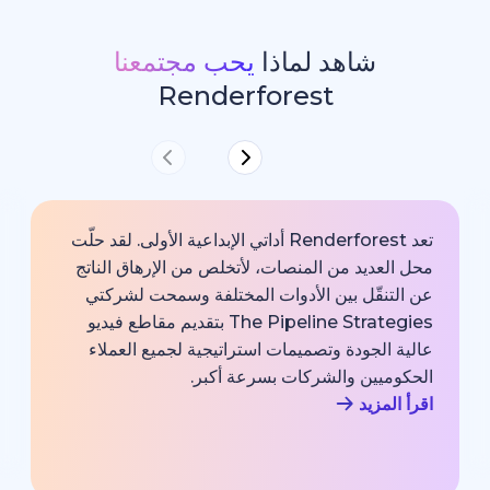
شاهد لماذا
يحب مجتمعنا
Renderforest
تعد Renderforest أداتي الإبداعية الأولى. لقد حلّت
ديد من المنصات، لأتخلص من الإرهاق الناتج
خارجية با
قّل بين الأدوات المختلفة وسمحت لشركتي
خبير اتصا
The Pipeline Strategies بتقديم مقاطع فيديو
الشركة وم
لجودة وتصميمات استراتيجية لجميع العملاء
بجودة احت
يين والشركات بسرعة أكبر.
اقرأ المزي
زيد