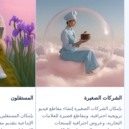
لصغيرة
المستقلون
ركات الصغيرة إنشاء مقاطع فيديو
ترافية، ومقاطع قصيرة للعلامات
بإمكان المستقلين توسيع نطاق خد
عروض احترافية للمنتجات
الإبداعية بتقديم مقاطع فيديو بالذك