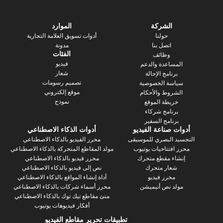
الشركة
الموارد
حولنا
أدوات تسويق العلامة التجارية
اتصل بنا
مدونة
الفئات
وظائف
فيديو
ساعدة والدعم
شعار
رنامج الإحالة
تصميم رسومات
سة الخصوصية
موقع إلكتروني
روط والأحكام
نموذج
يطة الموقع
رنامج شركاء
نامج السفير
 صناعة الفيديو
أدوات الذكاء الاصطناعي
 البصري للموسيقى
محرر الفيديو بالذكاء الاصطناعي
فتتاحيات يوتيوب
مولد المقاطع المتحركة بالذكاء الاصطناعي
ء مقطع متحرك
محرر فيديو بالذكاء الاصطناعي
عار متحرك
نص إلى فيديو بالذكاء الاصطناعي
محرر فيديو
أداة إنشاء المواقع بالذكاء الاصطناعي
د نص أنيميشن
محرر أسماء شركات بالذكاء الاصطناعي
منئ مقاطع تيك توك بالذكاء الاصطناعي
أفكار فيديوهات يوتيوب
تطبيقات تحرير مقاطع الفيديو