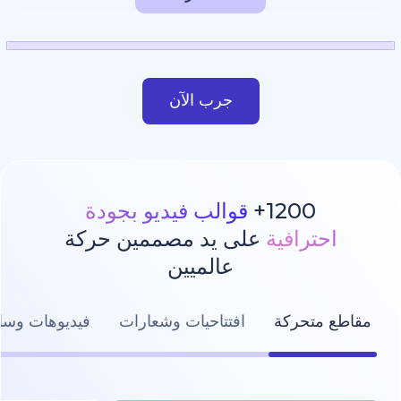
جرب الآن
1200
قوالب فيديو بجودة
رافية
على يد مصممين حركة
عالميين
تحركة
افتتاحيات وشعارات
فيديوهات وسائل التواصل ال