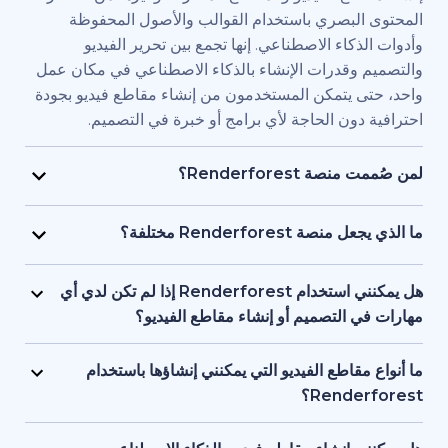
بصري باستخدام القوالب والأصول المحفوظة
اء الاصطناعي. إنها تجمع بين تحرير الفيديو
قدرات الإنشاء بالذكاء الاصطناعي في مكان عمل
يتمكن المستخدمون من إنشاء مقاطع فيديو بجودة
ن الحاجة لأي برامج أو خبرة في التصميم.
Renderfore؟
منصة Renderforest مُصممة للأفراد والفرق الذين يحتاجون
يديو بجودة احترافية وبسرعة كبيرة. يستخدمها
Renderfor مختلفة؟
ويق، والمعلمون، وأصحاب الشركات الصغيرة،
تجمع Renderforest بين العديد من نماذج الذكاء الاصطناعي
د البشرية، والمستقلون، وصناع المحتوى الذين
ديو في منصة واحدة. بإمكان المستخدمين إنشاء
هل يمكنني استخدام Renderforest إذا لم تكن لدي أي
ج مقاطع فيديو للعلامات التجارية أو للتدريب أو
ير المحتوى النصي إلى فيديو، واستخدام
لتصميم أو إنشاء مقاطع الفيديو؟
سويقية دون التعاقد مع فريق إنتاج كامل.
 وإنشاء المقاطع المتحركة بالذكاء الاصطناعي
نعم، توفر Renderforest أكثر من 1,200 نموذج، ومساعد
ل بين الأدوات. إنها مصممة لمراعاة البساطة، وتوفر
صطناعي، وأدوات تحرير سهلة الاستخدام للمبتدئين.
اطع الفيديو التي يمكنني إنشاؤها باستخدام
عناصر البصرية بالذكاء الاصطناعي والتعليقات
ستخدمين البدء من محتوى نصي أو فكرة أساسية،
Ren؟
واجهة واحدة تدعم كل من المبتدئين والمحترفين.
ة تتولى العمل على العناصر البصرية والتوقيت
تدعم Renderforest مقاطع الفيديو التسويقية، والتوضيحية،
 تحتاج إلى أي خبرة أو معرفة مسبقة بالتصميم أو
قديمية والافتتاحيات والمحتوى التعليمية ومقاطع