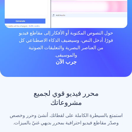
لنصوص المكتوبة أو الأفكار إلى مقاطع فيديو
. أدخل النص، وسيضيف الذكاء الاصطناعي كل
من العناصر البصرية والتعليقات الصوتية
والموسيقى.
جرب الآن
محرر فيديو قوي لجميع
مشروعاتك
لسيطرة الكاملة على لقطاتك. أنشئ وحرر وخصص
اطع فيديو احترافية بمحرر بديهي غنيّ بالميزات.