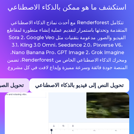
ما هو ممكن بالذكاء الاصطناعي
تتكامل Renderforest مع أحدث نماذج الذكاء الاصطناعي
حدثها باستمرار لتقديم عملية إنشاء متطورة لمقاطع
الفيديو والصور. مدعومة بتقنيات مثل Sora 2، Google Veo
3.1، Kling 3.0 Omni، Seedance 2.0، Pixv
Nano Banana Pro، GPT Image 2، Grok Imagine،
ومحرك الذكاء الاصطناعي الخاص من Renderforest، تضمن
ة فائقة وسرعة مميزة وإبداع لافت في كل مشروع.
نص إلى فيديو بالذكاء الاصطناعي
تحويل الصور إلى فيديو ب