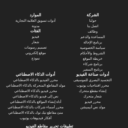
الشركة
الموارد
حولنا
أدوات تسويق العلامة التجارية
اتصل بنا
مدونة
الفئات
وظائف
فيديو
ساعدة والدعم
شعار
رنامج الإحالة
تصميم رسومات
سة الخصوصية
موقع إلكتروني
روط والأحكام
نموذج
يطة الموقع
رنامج شركاء
نامج السفير
 صناعة الفيديو
أدوات الذكاء الاصطناعي
 البصري للموسيقى
محرر الفيديو بالذكاء الاصطناعي
فتتاحيات يوتيوب
مولد المقاطع المتحركة بالذكاء الاصطناعي
ء مقطع متحرك
محرر فيديو بالذكاء الاصطناعي
عار متحرك
نص إلى فيديو بالذكاء الاصطناعي
محرر فيديو
أداة إنشاء المواقع بالذكاء الاصطناعي
د نص أنيميشن
محرر أسماء شركات بالذكاء الاصطناعي
منئ مقاطع تيك توك بالذكاء الاصطناعي
أفكار فيديوهات يوتيوب
تطبيقات تحرير مقاطع الفيديو