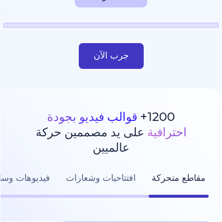
جرب الآن
1200
قوالب فيديو بجودة
رافية
على يد مصممين حركة
عالميين
تحركة
افتتاحيات وشعارات
فيديوهات وسائل التواصل ال