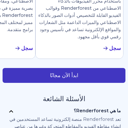
رر الفيديوهات بالذكاء
الاصطناعي، ومقاطع إرشادية، وع
الاصطناعي من Renderforest وقوالب
بصرية مميزة في دقائق. تجعل
ابلة للتخصيص. أدوات الصور بالذكاء
Renderforest هذا سهلًا ل
والميزات الداعمة مثل الشعارات
مميز لمختلف المجالات دون الحاج
لإلكترونية تساعد في تأسيس وجود
برامج متقدمة.
أقل مجهود.
سجل
ابدأ الآن مجانًا
الأسئلة الشائعة
تعد Renderforest منصة إلكترونية تساعد المستخدمين في
 الفيديو والمقاطع المتحركة وغيرها من عناصر