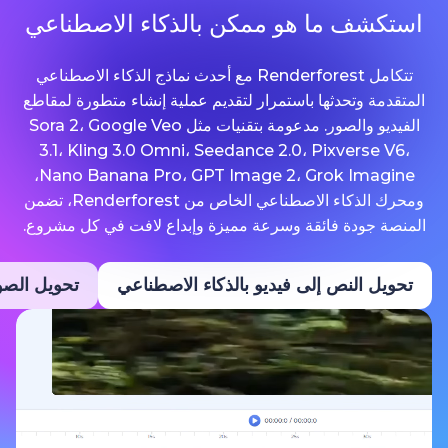
ما هو ممكن بالذكاء الاصطناعي
تتكامل Renderforest مع أحدث نماذج الذكاء الاصطناعي
حدثها باستمرار لتقديم عملية إنشاء متطورة لمقاطع
الفيديو والصور. مدعومة بتقنيات مثل Sora 2، Google Veo
3.1، Kling 3.0 Omni، Seedance 2.0، Pixv
Nano Banana Pro، GPT Image 2، Grok Imagine،
ومحرك الذكاء الاصطناعي الخاص من Renderforest، تضمن
ة فائقة وسرعة مميزة وإبداع لافت في كل مشروع.
نص إلى فيديو بالذكاء الاصطناعي
تحويل الصور إلى فيديو ب