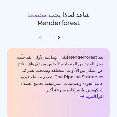
شاهد لماذا
يحب مجتمعنا
Renderforest
تعد Renderforest أداتي الإبداعية الأولى. لقد حلّت
ديد من المنصات، لأتخلص من الإرهاق الناتج
خارجية با
قّل بين الأدوات المختلفة وسمحت لشركتي
خبير اتصا
The Pipeline Strategies بتقديم مقاطع فيديو
الشركة وم
لجودة وتصميمات استراتيجية لجميع العملاء
بجودة احت
يين والشركات بسرعة أكبر.
اقرأ المزي
زيد