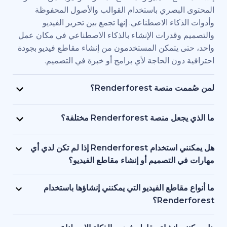
بصري باستخدام القوالب والأصول المحفوظة
اء الاصطناعي. إنها تجمع بين تحرير الفيديو
قدرات الإنشاء بالذكاء الاصطناعي في مكان عمل
يتمكن المستخدمون من إنشاء مقاطع فيديو بجودة
ن الحاجة لأي برامج أو خبرة في التصميم.
Renderfore؟
منصة Renderforest مُصممة للأفراد والفرق الذين يحتاجون
يديو بجودة احترافية وبسرعة كبيرة. يستخدمها
Renderfor مختلفة؟
ويق، والمعلمون، وأصحاب الشركات الصغيرة،
تجمع Renderforest بين العديد من نماذج الذكاء الاصطناعي
د البشرية، والمستقلون، وصناع المحتوى الذين
ديو في منصة واحدة. بإمكان المستخدمين إنشاء
هل يمكنني استخدام Renderforest إذا لم تكن لدي أي
ج مقاطع فيديو للعلامات التجارية أو للتدريب أو
ير المحتوى النصي إلى فيديو، واستخدام
لتصميم أو إنشاء مقاطع الفيديو؟
سويقية دون التعاقد مع فريق إنتاج كامل.
 وإنشاء المقاطع المتحركة بالذكاء الاصطناعي
نعم، توفر Renderforest أكثر من 1,200 نموذج، ومساعد
ل بين الأدوات. إنها مصممة لمراعاة البساطة، وتوفر
صطناعي، وأدوات تحرير سهلة الاستخدام للمبتدئين.
اطع الفيديو التي يمكنني إنشاؤها باستخدام
عناصر البصرية بالذكاء الاصطناعي والتعليقات
ستخدمين البدء من محتوى نصي أو فكرة أساسية،
Ren؟
واجهة واحدة تدعم كل من المبتدئين والمحترفين.
ة تتولى العمل على العناصر البصرية والتوقيت
تدعم Renderforest مقاطع الفيديو التسويقية، والتوضيحية،
 تحتاج إلى أي خبرة أو معرفة مسبقة بالتصميم أو
قديمية والافتتاحيات والمحتوى التعليمية ومقاطع