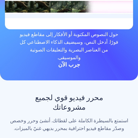
لنصوص المكتوبة أو الأفكار إلى مقاطع فيديو
. أدخل النص، وسيضيف الذكاء الاصطناعي كل
من العناصر البصرية والتعليقات الصوتية
والموسيقى.
جرب الآن
محرر فيديو قوي لجميع
مشروعاتك
لسيطرة الكاملة على لقطاتك. أنشئ وحرر وخصص
اطع فيديو احترافية بمحرر بديهي غنيّ بالميزات.