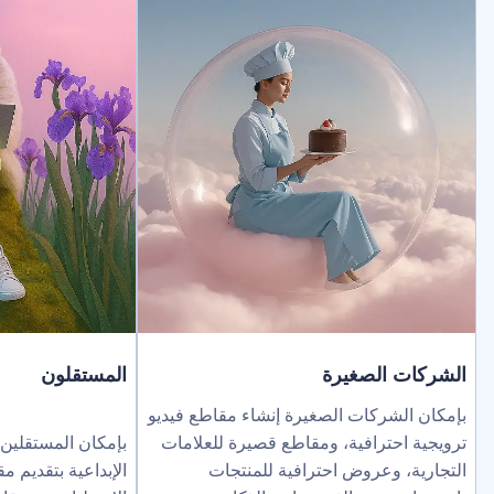
لصغيرة
المستقلون
ركات الصغيرة إنشاء مقاطع فيديو
ترافية، ومقاطع قصيرة للعلامات
بإمكان المستقلين توسيع نطاق خد
عروض احترافية للمنتجات
الإبداعية بتقديم مقاطع فيديو بالذك