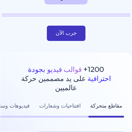
جرب الآن
1200
قوالب فيديو بجودة
رافية
على يد مصممين حركة
عالميين
تحركة
افتتاحيات وشعارات
فيديوهات وسائل التواصل ال