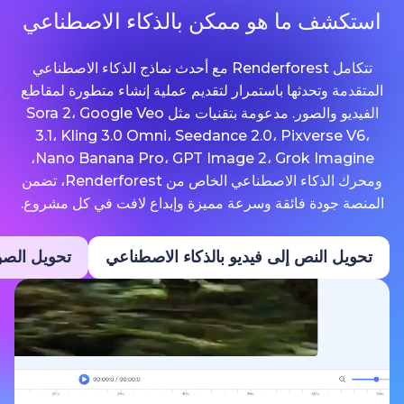
ما هو ممكن بالذكاء الاصطناعي
تتكامل Renderforest مع أحدث نماذج الذكاء الاصطناعي
حدثها باستمرار لتقديم عملية إنشاء متطورة لمقاطع
الفيديو والصور. مدعومة بتقنيات مثل Sora 2، Google Veo
3.1، Kling 3.0 Omni، Seedance 2.0، Pixv
Nano Banana Pro، GPT Image 2، Grok Imagine،
ومحرك الذكاء الاصطناعي الخاص من Renderforest، تضمن
ة فائقة وسرعة مميزة وإبداع لافت في كل مشروع.
نص إلى فيديو بالذكاء الاصطناعي
تحويل الصور إلى فيديو ب