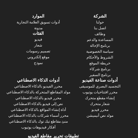
الشركة
الموارد
حولنا
أدوات تسويق العلامة التجارية
اتصل بنا
مدونة
الفئات
وظائف
فيديو
ساعدة والدعم
شعار
رنامج الإحالة
تصميم رسومات
سة الخصوصية
موقع إلكتروني
روط والأحكام
نموذج
يطة الموقع
رنامج شركاء
نامج السفير
 صناعة الفيديو
أدوات الذكاء الاصطناعي
 البصري للموسيقى
محرر الفيديو بالذكاء الاصطناعي
فتتاحيات يوتيوب
مولد المقاطع المتحركة بالذكاء الاصطناعي
ء مقطع متحرك
محرر فيديو بالذكاء الاصطناعي
عار متحرك
نص إلى فيديو بالذكاء الاصطناعي
محرر فيديو
أداة إنشاء المواقع بالذكاء الاصطناعي
د نص أنيميشن
محرر أسماء شركات بالذكاء الاصطناعي
منئ مقاطع تيك توك بالذكاء الاصطناعي
أفكار فيديوهات يوتيوب
تطبيقات تحرير مقاطع الفيديو