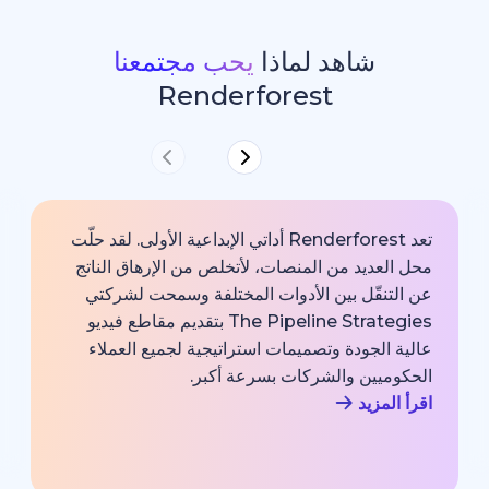
شاهد لماذا
يحب مجتمعنا
Renderforest
تعد Renderforest أداتي الإبداعية الأولى. لقد حلّت
ديد من المنصات، لأتخلص من الإرهاق الناتج
خارجية با
قّل بين الأدوات المختلفة وسمحت لشركتي
خبير اتصا
The Pipeline Strategies بتقديم مقاطع فيديو
الشركة وم
لجودة وتصميمات استراتيجية لجميع العملاء
بجودة احت
يين والشركات بسرعة أكبر.
اقرأ المزي
زيد