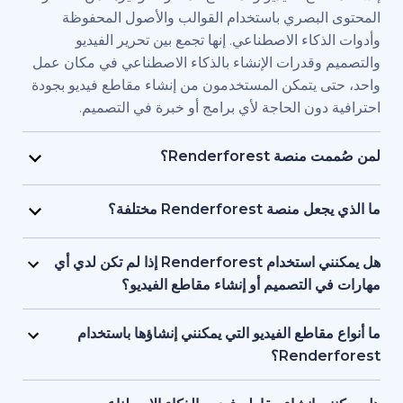
بصري باستخدام القوالب والأصول المحفوظة
اء الاصطناعي. إنها تجمع بين تحرير الفيديو
قدرات الإنشاء بالذكاء الاصطناعي في مكان عمل
يتمكن المستخدمون من إنشاء مقاطع فيديو بجودة
ن الحاجة لأي برامج أو خبرة في التصميم.
Renderfore؟
منصة Renderforest مُصممة للأفراد والفرق الذين يحتاجون
يديو بجودة احترافية وبسرعة كبيرة. يستخدمها
Renderfor مختلفة؟
ويق، والمعلمون، وأصحاب الشركات الصغيرة،
تجمع Renderforest بين العديد من نماذج الذكاء الاصطناعي
د البشرية، والمستقلون، وصناع المحتوى الذين
ديو في منصة واحدة. بإمكان المستخدمين إنشاء
هل يمكنني استخدام Renderforest إذا لم تكن لدي أي
ج مقاطع فيديو للعلامات التجارية أو للتدريب أو
ير المحتوى النصي إلى فيديو، واستخدام
لتصميم أو إنشاء مقاطع الفيديو؟
سويقية دون التعاقد مع فريق إنتاج كامل.
 وإنشاء المقاطع المتحركة بالذكاء الاصطناعي
نعم، توفر Renderforest أكثر من 1,200 نموذج، ومساعد
ل بين الأدوات. إنها مصممة لمراعاة البساطة، وتوفر
صطناعي، وأدوات تحرير سهلة الاستخدام للمبتدئين.
اطع الفيديو التي يمكنني إنشاؤها باستخدام
عناصر البصرية بالذكاء الاصطناعي والتعليقات
ستخدمين البدء من محتوى نصي أو فكرة أساسية،
Ren؟
واجهة واحدة تدعم كل من المبتدئين والمحترفين.
ة تتولى العمل على العناصر البصرية والتوقيت
تدعم Renderforest مقاطع الفيديو التسويقية، والتوضيحية،
 تحتاج إلى أي خبرة أو معرفة مسبقة بالتصميم أو
قديمية والافتتاحيات والمحتوى التعليمية ومقاطع