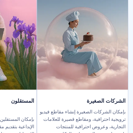
لصغيرة
المستقلون
ركات الصغيرة إنشاء مقاطع فيديو
ترافية، ومقاطع قصيرة للعلامات
بإمكان المستقلين توسيع نطاق خد
عروض احترافية للمنتجات
الإبداعية بتقديم مقاطع فيديو بالذك