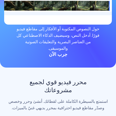
لنصوص المكتوبة أو الأفكار إلى مقاطع فيديو
. أدخل النص، وسيضيف الذكاء الاصطناعي كل
من العناصر البصرية والتعليقات الصوتية
والموسيقى.
جرب الآن
محرر فيديو قوي لجميع
مشروعاتك
لسيطرة الكاملة على لقطاتك. أنشئ وحرر وخصص
اطع فيديو احترافية بمحرر بديهي غنيّ بالميزات.