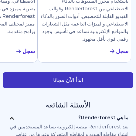
رر الفيديوهات بالذكاء
الاصطناعي، ومقاطع إرشادية، وع
الاصطناعي من Renderforest وقوالب
بصرية مميزة في دقائق. تجعل
ابلة للتخصيص. أدوات الصور بالذكاء
Renderforest هذا سهلًا ل
والميزات الداعمة مثل الشعارات
مميز لمختلف المجالات دون الحاج
لإلكترونية تساعد في تأسيس وجود
برامج متقدمة.
أقل مجهود.
سجل
ابدأ الآن مجانًا
الأسئلة الشائعة
تعد Renderforest منصة إلكترونية تساعد المستخدمين في
 الفيديو والمقاطع المتحركة وغيرها من عناصر