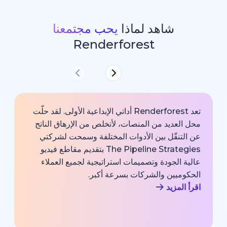
شاهد لماذا
يحب مجتمعنا
Renderforest
تعد Renderforest أداتي الإبداعية الأولى. لقد حلّت
ديد من المنصات، لأتخلص من الإرهاق الناتج
خارجية با
قّل بين الأدوات المختلفة وسمحت لشركتي
خبير اتصا
The Pipeline Strategies بتقديم مقاطع فيديو
الشركة وم
لجودة وتصميمات استراتيجية لجميع العملاء
بجودة احت
يين والشركات بسرعة أكبر.
اقرأ المزي
زيد