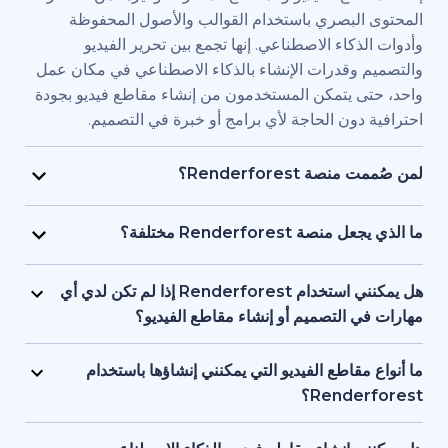
بصري باستخدام القوالب والأصول المحفوظة
اء الاصطناعي. إنها تجمع بين تحرير الفيديو
قدرات الإنشاء بالذكاء الاصطناعي في مكان عمل
يتمكن المستخدمون من إنشاء مقاطع فيديو بجودة
ن الحاجة لأي برامج أو خبرة في التصميم.
Renderfore؟
منصة Renderforest مُصممة للأفراد والفرق الذين يحتاجون
يديو بجودة احترافية وبسرعة كبيرة. يستخدمها
Renderfor مختلفة؟
ويق، والمعلمون، وأصحاب الشركات الصغيرة،
تجمع Renderforest بين العديد من نماذج الذكاء الاصطناعي
د البشرية، والمستقلون، وصناع المحتوى الذين
ديو في منصة واحدة. بإمكان المستخدمين إنشاء
هل يمكنني استخدام Renderforest إذا لم تكن لدي أي
ج مقاطع فيديو للعلامات التجارية أو للتدريب أو
ير المحتوى النصي إلى فيديو، واستخدام
لتصميم أو إنشاء مقاطع الفيديو؟
سويقية دون التعاقد مع فريق إنتاج كامل.
 وإنشاء المقاطع المتحركة بالذكاء الاصطناعي
نعم، توفر Renderforest أكثر من 1,200 نموذج، ومساعد
ل بين الأدوات. إنها مصممة لمراعاة البساطة، وتوفر
صطناعي، وأدوات تحرير سهلة الاستخدام للمبتدئين.
اطع الفيديو التي يمكنني إنشاؤها باستخدام
عناصر البصرية بالذكاء الاصطناعي والتعليقات
ستخدمين البدء من محتوى نصي أو فكرة أساسية،
Ren؟
واجهة واحدة تدعم كل من المبتدئين والمحترفين.
ة تتولى العمل على العناصر البصرية والتوقيت
تدعم Renderforest مقاطع الفيديو التسويقية، والتوضيحية،
 تحتاج إلى أي خبرة أو معرفة مسبقة بالتصميم أو
قديمية والافتتاحيات والمحتوى التعليمية ومقاطع