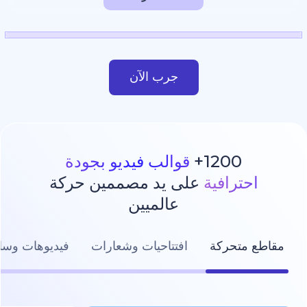
جرب الآن
1200
قوالب فيديو بجودة
رافية
على يد مصممين حركة
عالميين
تحركة
افتتاحيات وشعارات
فيديوهات وسائل التواصل ال