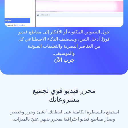
لنصوص المكتوبة أو الأفكار إلى مقاطع فيديو
. أدخل النص، وسيضيف الذكاء الاصطناعي كل
من العناصر البصرية والتعليقات الصوتية
والموسيقى.
جرب الآن
محرر فيديو قوي لجميع
مشروعاتك
لسيطرة الكاملة على لقطاتك. أنشئ وحرر وخصص
اطع فيديو احترافية بمحرر بديهي غنيّ بالميزات.