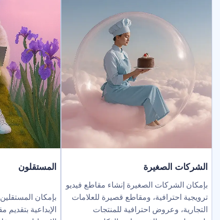
لصغيرة
المستقلون
ركات الصغيرة إنشاء مقاطع فيديو
ترافية، ومقاطع قصيرة للعلامات
بإمكان المستقلين توسيع نطاق خد
عروض احترافية للمنتجات
الإبداعية بتقديم مقاطع فيديو بالذك