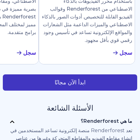
رر الفيديوهات بالذكاء
الاصطناعي، ومقاطع إرشادية، وع
الاصطناعي من Renderforest وقوالب
بصرية مميزة في دقائق. تجعل
ابلة للتخصيص. أدوات الصور بالذكاء
Renderforest هذا سهلًا ل
والميزات الداعمة مثل الشعارات
مميز لمختلف المجالات دون الحاج
لإلكترونية تساعد في تأسيس وجود
برامج متقدمة.
أقل مجهود.
سجل
ابدأ الآن مجانًا
الأسئلة الشائعة
تعد Renderforest منصة إلكترونية تساعد المستخدمين في
 الفيديو والمقاطع المتحركة وغيرها من عناصر