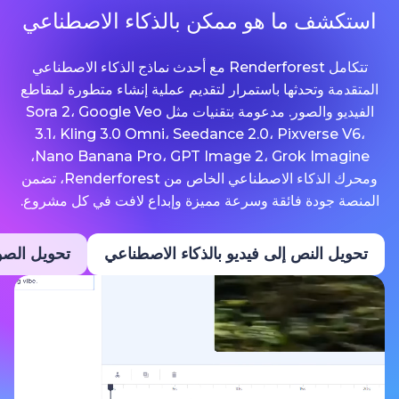
ما هو ممكن بالذكاء الاصطناعي
تتكامل Renderforest مع أحدث نماذج الذكاء الاصطناعي
حدثها باستمرار لتقديم عملية إنشاء متطورة لمقاطع
الفيديو والصور. مدعومة بتقنيات مثل Sora 2، Google Veo
3.1، Kling 3.0 Omni، Seedance 2.0، Pixv
Nano Banana Pro، GPT Image 2، Grok Imagine،
ومحرك الذكاء الاصطناعي الخاص من Renderforest، تضمن
ة فائقة وسرعة مميزة وإبداع لافت في كل مشروع.
نص إلى فيديو بالذكاء الاصطناعي
تحويل الصور إلى فيديو ب