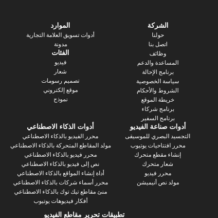
الشركة
الموارد
حولنا
أدوات تسويق العلامة التجارية
اتصل بنا
مدونة
الفئات
وظائف
فيديو
ساعدة والدعم
شعار
رنامج الإحالة
تصميم رسومات
سة الخصوصية
موقع إلكتروني
روط والأحكام
نموذج
يطة الموقع
رنامج شركاء
نامج السفير
 صناعة الفيديو
أدوات الذكاء الاصطناعي
 البصري للموسيقى
محرر الفيديو بالذكاء الاصطناعي
فتتاحيات يوتيوب
مولد المقاطع المتحركة بالذكاء الاصطناعي
ء مقطع متحرك
محرر فيديو بالذكاء الاصطناعي
عار متحرك
نص إلى فيديو بالذكاء الاصطناعي
محرر فيديو
أداة إنشاء المواقع بالذكاء الاصطناعي
د نص أنيميشن
محرر أسماء شركات بالذكاء الاصطناعي
منئ مقاطع تيك توك بالذكاء الاصطناعي
أفكار فيديوهات يوتيوب
تطبيقات تحرير مقاطع الفيديو