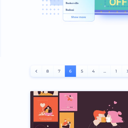
8
7
6
5
4
...
1