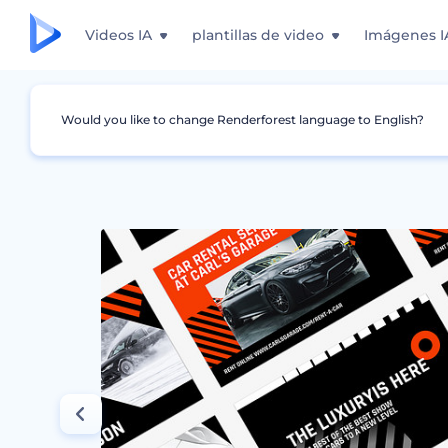
Videos IA
plantillas de video
Imágenes I
Would you like to change Renderforest language to English?
Gráficos
Historia de Instagram
Set Visual