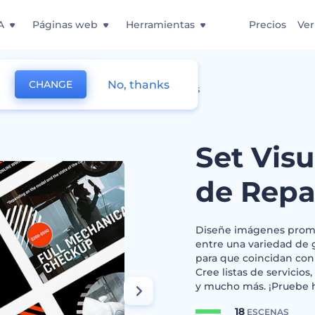
A
Páginas web
Herramientas
Precios
Ver
No, thanks
CHANGE
 para Servicios de Reparación de Autos
Set Visu
de Repa
Diseñe imágenes promoci
entre una variedad de g
para que coincidan con
Cree listas de servicios
y mucho más. ¡Pruebe 
18
ESCENAS