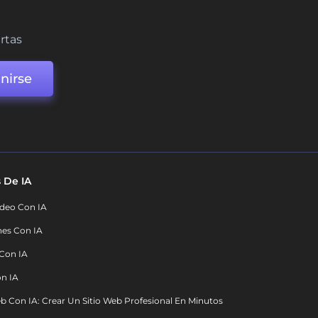
ertas
nirse
 De IA
deo Con IA
nes Con IA
 Con IA
on IA
b Con IA: Crear Un Sitio Web Profesional En Minutos