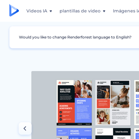
Videos IA
plantillas de video
Imágenes I
Would you like to change Renderforest language to English?
Gráficos
Boletín informativo
Plantillas co