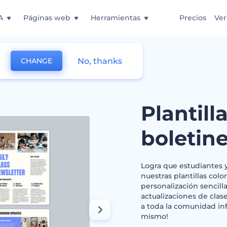
A
Páginas web
Herramientas
Precios
Ver
No, thanks
CHANGE
loridas de boletines escolares
Plantill
boletine
Logra que estudiantes 
nuestras plantillas colo
personalización sencil
actualizaciones de cla
a toda la comunidad in
mismo!