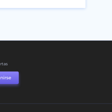
ertas
nirse