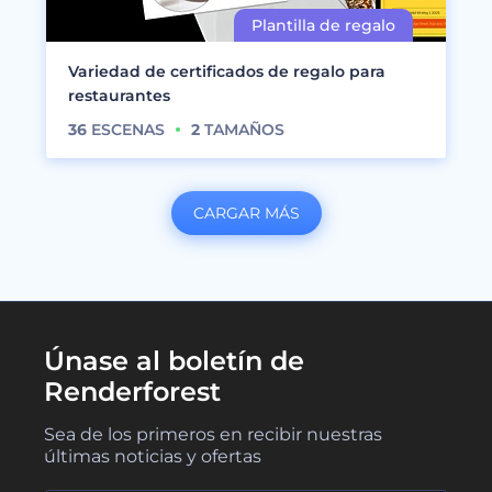
Variedad de certificados de regalo para
restaurantes
36
ESCENAS
2
TAMAÑOS
CARGAR MÁS
Únase al boletín de
Renderforest
Sea de los primeros en recibir nuestras
últimas noticias y ofertas