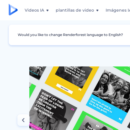
Videos IA
plantillas de video
Imágenes I
Would you like to change Renderforest language to English?
Gráficos
Historia de Instagram
Paquete de