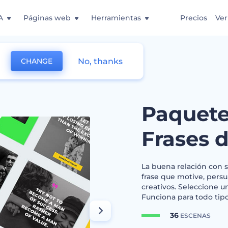
A
Páginas web
Herramientas
Precios
Ver
No, thanks
CHANGE
 Diseño de Frases de la Vida
Paquete
Frases d
La buena relación con s
frase que motive, pers
creativos. Seleccione u
Funciona para todo tipo
36
ESCENAS