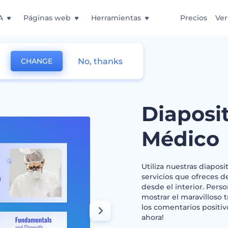
A
Páginas web
Herramientas
Precios
Ver
No, thanks
CHANGE
Médico
Diaposi
Médico
Utiliza nuestras diapos
servicios que ofreces 
desde el interior. Perso
mostrar el maravilloso 
los comentarios positiv
ahora!