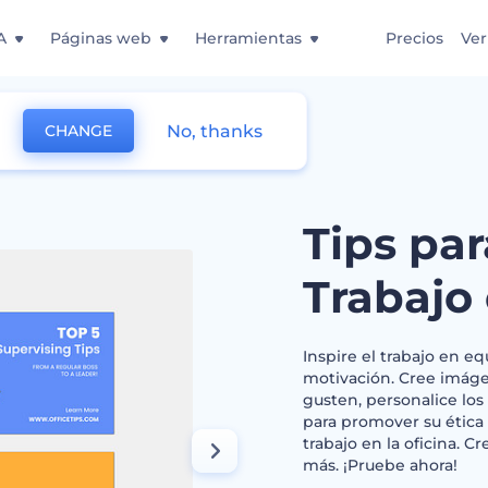
A
Páginas web
Herramientas
Precios
Ver
No, thanks
CHANGE
a Oficina y el Trabajo en Equipo
Tips par
Trabajo
Inspire el trabajo en eq
motivación. Cree imágen
gusten, personalice los c
para promover su ética 
trabajo en la oficina. 
más. ¡Pruebe ahora!