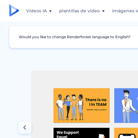
Videos IA
plantillas de video
Imágenes I
Would you like to change Renderforest language to English?
Gráficos
Historia de Instagram
Tips para l