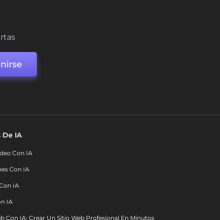
ertas
nirse
 De IA
deo Con IA
nes Con IA
 Con IA
on IA
b Con IA: Crear Un Sitio Web Profesional En Minutos