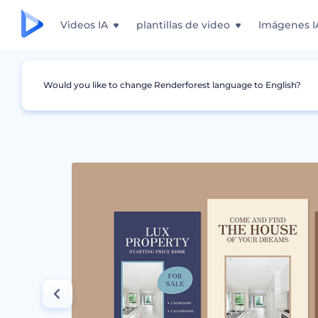
Videos IA
plantillas de video
Imágenes I
Would you like to change Renderforest language to English?
Gráficos
Historia de Instagram
Set de Anu