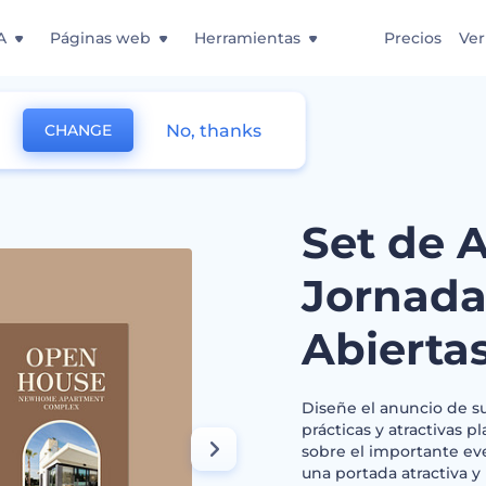
A
Páginas web
Herramientas
Precios
Ver
No, thanks
CHANGE
ncios de Jornada de Puertas Abiertas
Set de 
Jornada
Abierta
Diseñe el anuncio de s
prácticas y atractivas p
sobre el importante ev
una portada atractiva y