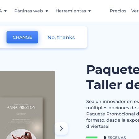
A
Páginas web
Herramientas
Precios
Ver
No, thanks
CHANGE
 Taller de Moda
Paquete
Taller 
Sea un innovador en e
múltiples opciones de d
Paquete Promocional de
formato, desde la expos
diviértase!
6
ESCENAS