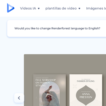
Videos IA
plantillas de video
Imágenes I
Would you like to change Renderforest language to English?
Gráficos
Carteles
Paquete Promocional de