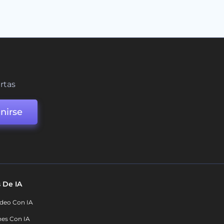
ertas
nirse
 De IA
deo Con IA
nes Con IA