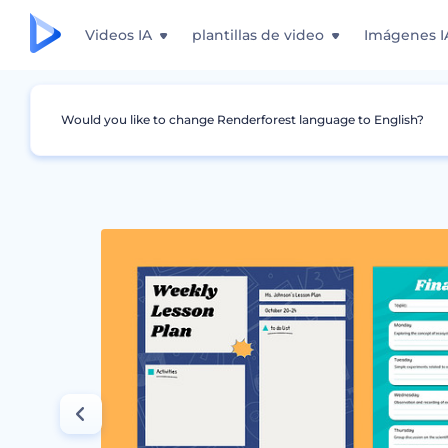
Videos IA
plantillas de video
Imágenes I
Would you like to change Renderforest language to English?
Gráficos
Plan de Estudios
Plantillas de p