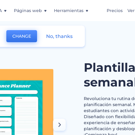
A
Páginas web
Herramientas
Precios
Ver
No, thanks
CHANGE
lanificación semanal
Plantill
semana
Revoluciona tu rutina 
planificación semanal. 
estudiantes con activi
Diseñado con flexibilid
experiencia de enseñan
planificación y desbloq
¡Comienza hoy!