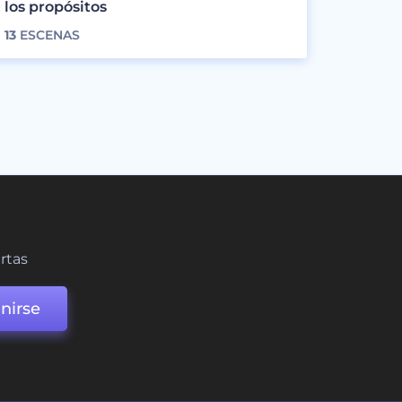
los propósitos
13
ESCENAS
ertas
nirse