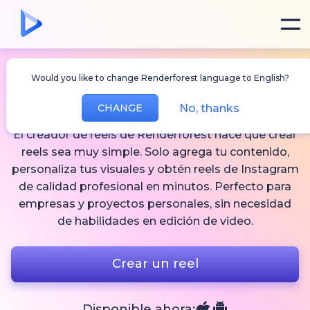
Would you like to change Renderforest language to English?
Creador de reels
No, thanks
CHANGE
El creador de reels de Renderforest hace que crear
reels sea muy simple. Solo agrega tu contenido,
personaliza tus visuales y obtén reels de Instagram
de calidad profesional en minutos. Perfecto para
empresas y proyectos personales, sin necesidad
de habilidades en edición de video.
Crear un reel
Disponible ahora: