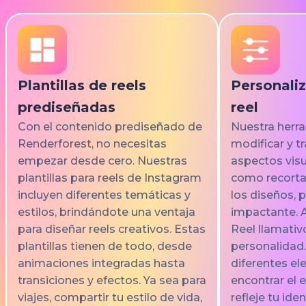
Plantillas de reels
Personaliz
prediseñadas
reel
Con el contenido prediseñado de
Nuestra herr
Renderforest, no necesitas
modificar y t
empezar desde cero. Nuestras
aspectos visu
plantillas para reels de Instagram
como recortar
incluyen diferentes temáticas y
los diseños, 
estilos, brindándote una ventaja
impactante. A
para diseñar reels creativos. Estas
Reel llamativo
plantillas tienen de todo, desde
personalidad
animaciones integradas hasta
diferentes e
transiciones y efectos. Ya sea para
encontrar el 
viajes, compartir tu estilo de vida,
refleje tu ide