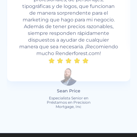
an
marketing del mundo pueden decirle
que el video es el mejor tipo de
o.
contenido con el mejor ROI.
,
ndo
Nicholas Weir
Presidente de NW3
TECHNOLOGY