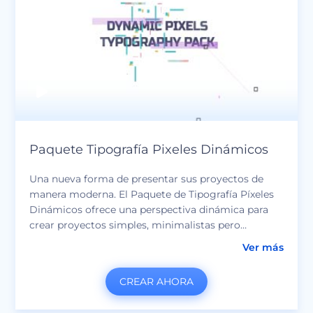
Paquete Tipografía Pixeles Dinámicos
Una nueva forma de presentar sus proyectos de
manera moderna. El Paquete de Tipografía Píxeles
Dinámicos ofrece una perspectiva dinámica para
crear proyectos simples, minimalistas pero
elegantes, utilizando siempre efectos digitales
Ver más
futuristas y deslumbrantes. Perfecto para videos
corporativos, intro u outro para su canal de
CREAR AHORA
YouTube, presentaciones, presentaciones de
diapositivas simples o especiales y muchos más.