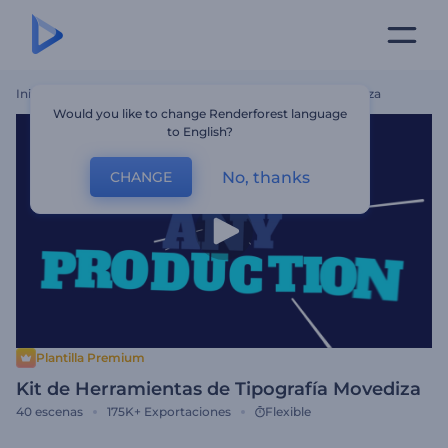
Inicio
Plantillas
Kit De Herramientas De Tipografía Movediza
Would you like to change Renderforest language
to English?
No, thanks
CHANGE
Plantilla Premium
Kit de Herramientas de Tipografía Movediza
40
escenas
175K+
Exportaciones
Flexible