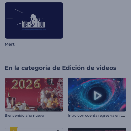
Mert
En la categoría de
Edición de videos
I
ntro con cuenta regresiva en túnel espacial
Bienvenido año nuevo