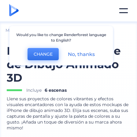
Mockups
Dispositivos
Mockup de iPhone
Would you like to change Renderforest language
to English?
Mockups de iPhone
No, thanks
CHANGE
de Dibujo Animado
3D
Incluye
6 escenas
Llene sus proyectos de colores vibrantes y efectos
visuales encantadores con la ayuda de estos mockups de
iPhone de dibujo animado 3D. Elija sus escenas, suba sus
capturas de pantalla y ajuste la paleta de colores a su
gusto. ¡Añada un toque de diversión a su marca ahora
mismo!