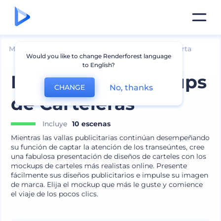
Mockups
Marca
Mockup de cartelera y pancarta
Would you like to change Renderforest language
to English?
Paquete de Mockups
No, thanks
CHANGE
de Carteleras
Incluye
10 escenas
Mientras las vallas publicitarias continúan desempeñando
su función de captar la atención de los transeúntes, cree
una fabulosa presentación de diseños de carteles con los
mockups de carteles más realistas online. Presente
fácilmente sus diseños publicitarios e impulse su imagen
de marca. Elija el mockup que más le guste y comience
el viaje de los pocos clics.