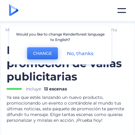
Mockups
Marca
Mockup de cartelera y pancarta
Would you like to change Renderforest language
to English?
Paquete de
No, thanks
CHANGE
promoción de vallas
publicitarias
Incluye
13 escenas
Ya sea que estés lanzando un nuevo producto,
promocionando un evento o contándole al mundo tus
últimas noticias, este paquete de promoción te permite
difundir tu mensaje. Elige tantas escenas como quieras
personalizar y míralas en acción. ¡Prueba hoy!