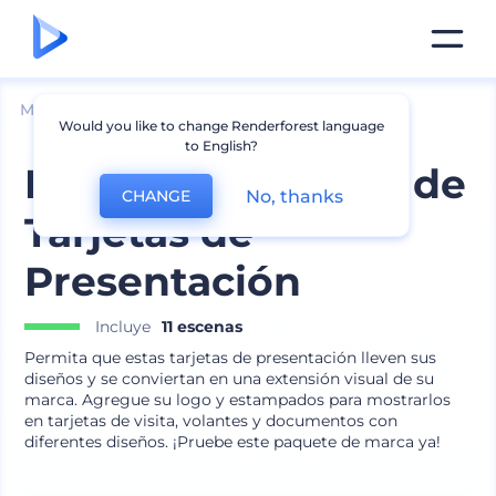
Mockups
Impresión
Mockup de Folleto
Would you like to change Renderforest language
to English?
Paquete de Marca de
No, thanks
CHANGE
Tarjetas de
Presentación
Incluye
11 escenas
Permita que estas tarjetas de presentación lleven sus
diseños y se conviertan en una extensión visual de su
marca. Agregue su logo y estampados para mostrarlos
en tarjetas de visita, volantes y documentos con
diferentes diseños. ¡Pruebe este paquete de marca ya!