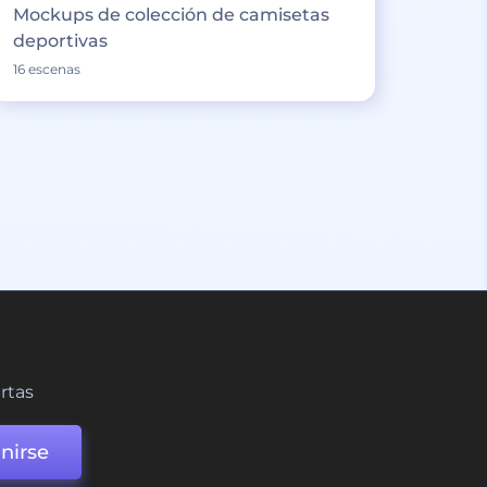
Mockups de colección de camisetas
deportivas
16 escenas
ertas
nirse