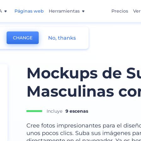
A
Páginas web
Herramientas
Precios
Ver
No, thanks
CHANGE
apucha
Mockups de S
Masculinas c
Incluye
9 escenas
Cree fotos impresionantes para el dise
unos pocos clics. Suba sus imágenes pa
directamente en el navegador. Ya es hor