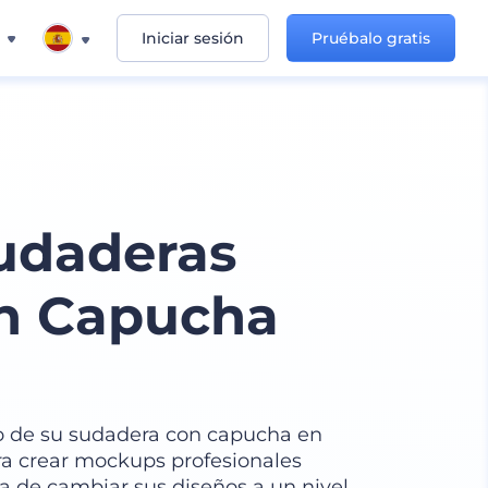
Iniciar sesión
Pruébalo gratis
udaderas
on Capucha
ño de su sudadera con capucha en
ra crear mockups profesionales
a de cambiar sus diseños a un nivel