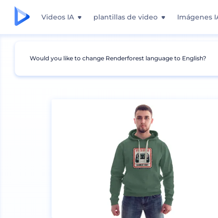
Videos IA
plantillas de video
Imágenes I
Would you like to change Renderforest language to English?
Mockups
Ropa
Mockup de sudadera con c