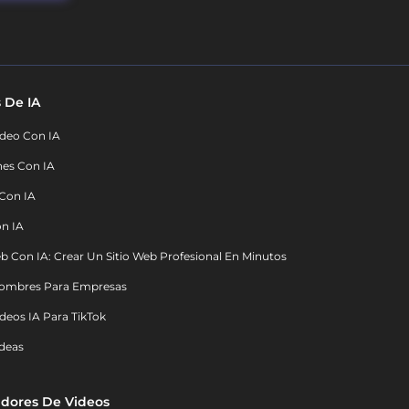
 De IA
deo Con IA
nes Con IA
 Con IA
on IA
b Con IA: Crear Un Sitio Web Profesional En Minutos
ombres Para Empresas
deos IA Para TikTok
deas
dores De Videos