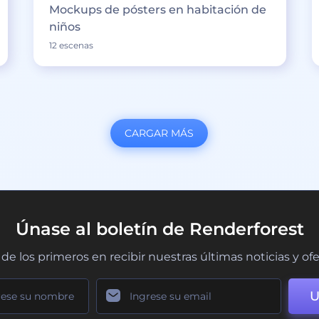
Mockups de pósters en habitación de
niños
12 escenas
CARGAR MÁS
Únase al boletín de Renderforest
de los primeros en recibir nuestras últimas noticias y of
U