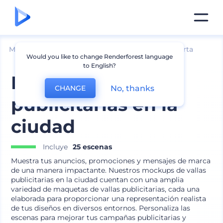
Mockups
Marca
Mockup de cartelera y pancarta
Would you like to change Renderforest language
to English?
Mockups de vallas
No, thanks
CHANGE
publicitarias en la
ciudad
Incluye
25 escenas
Muestra tus anuncios, promociones y mensajes de marca
de una manera impactante. Nuestros mockups de vallas
publicitarias en la ciudad cuentan con una amplia
variedad de maquetas de vallas publicitarias, cada una
elaborada para proporcionar una representación realista
de tus diseños en diversos entornos. Personaliza las
escenas para mejorar tus campañas publicitarias y