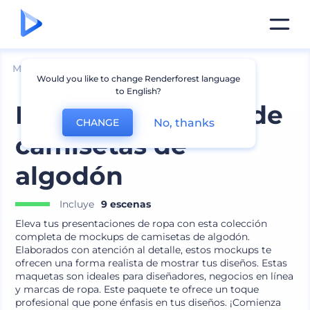
Mockups
Ropa
Mockup de camiseta
Would you like to change Renderforest language
to English?
Mockups clásicos de
No, thanks
CHANGE
camisetas de
algodón
Incluye
9 escenas
Eleva tus presentaciones de ropa con esta colección
completa de mockups de camisetas de algodón.
Elaborados con atención al detalle, estos mockups te
ofrecen una forma realista de mostrar tus diseños. Estas
maquetas son ideales para diseñadores, negocios en línea
y marcas de ropa. Este paquete te ofrece un toque
profesional que pone énfasis en tus diseños. ¡Comienza