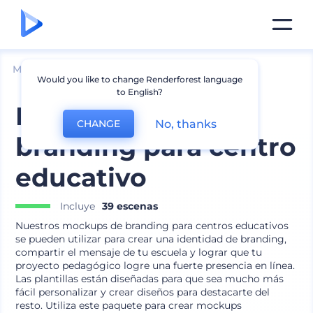
Mockups
Marca
Otros Mockups de Marca
Would you like to change Renderforest language
to English?
Mockups de
No, thanks
CHANGE
branding para centro
educativo
Incluye
39 escenas
Nuestros mockups de branding para centros educativos
se pueden utilizar para crear una identidad de branding,
compartir el mensaje de tu escuela y lograr que tu
proyecto pedagógico logre una fuerte presencia en línea.
Las plantillas están diseñadas para que sea mucho más
fácil personalizar y crear diseños para destacarte del
resto. Utiliza este paquete para crear mockups