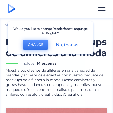
Mockups
Ropa
Otros Mockups de Ropa
Would you like to change Renderforest language
to English?
Paquete de mockups
No, thanks
CHANGE
de alfileres a la moda
Incluye
14 escenas
Muestra tus diseños de alfileres en una variedad de
prendas y accesorios elegantes con nuestro paquete de
mockups de alfileres a la moda. Desde camisetas y
gorras hasta sudaderas con capucha y mochilas, nuestras
maquetas ofrecen entornos realistas para mostrar tus
alfileres con estilo y creatividad. ¡Crea ahora!