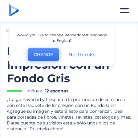
Mockups
Impresión
Mockup de libro
Would you like to change Renderforest language
to English?
Paquete de
No, thanks
CHANGE
Impresión con un
Fondo Gris
Incluye
12 escenas
¡Traiga novedad y frescura a la promoción de su marca
con este Paquete de Impresión con un Fondo Gris!
Agregue su imagen y estará listo para comenzar. Ideal
para portadas de libros, viñetas, revistas, catálogos y más.
Darse cuenta de su visión está a sólo unos clics de
distancia. ¡Pruebelo ahora!