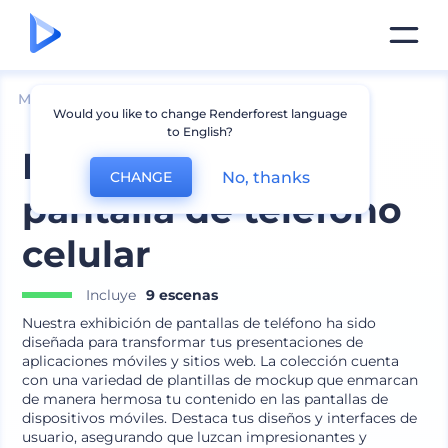
Mockups
Dispositivos
Mockup de iPhone
Would you like to change Renderforest language
to English?
Exhibición de
No, thanks
CHANGE
pantalla de teléfono
celular
Incluye
9 escenas
Nuestra exhibición de pantallas de teléfono ha sido
diseñada para transformar tus presentaciones de
aplicaciones móviles y sitios web. La colección cuenta
con una variedad de plantillas de mockup que enmarcan
de manera hermosa tu contenido en las pantallas de
dispositivos móviles. Destaca tus diseños y interfaces de
usuario, asegurando que luzcan impresionantes y