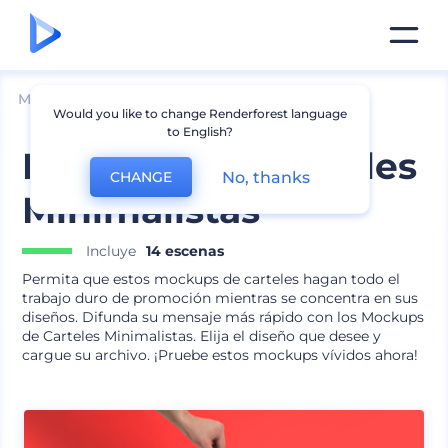
Mockups
Marca
Mockup de Póster
Would you like to change Renderforest language
to English?
Mockups de Carteles
No, thanks
CHANGE
Minimalistas
Incluye
14 escenas
Permita que estos mockups de carteles hagan todo el
trabajo duro de promoción mientras se concentra en sus
diseños. Difunda su mensaje más rápido con los Mockups
de Carteles Minimalistas. Elija el diseño que desee y
cargue su archivo. ¡Pruebe estos mockups vívidos ahora!