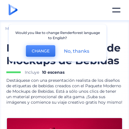
Mockups
Productos
Mockup de Vidrio
Would you like to change Renderforest language
to English?
Paquete Moderno de
No, thanks
CHANGE
Mockups de Bebidas
Incluye
10 escenas
Destáquese con una presentación realista de los diseños
de etiquetas de bebidas creados con el Paquete Moderno
de Mockups de Bebidas. Está a sólo unos clics de tener
un material promocional de alta gama. ¡Suba sus
imágenes y comience su viaje creativo gratis hoy mismo!