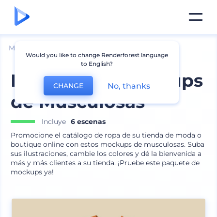
Mockups
Ropa
Mockup de camiseta
Would you like to change Renderforest language
to English?
Paquete de Mockups
No, thanks
CHANGE
de Musculosas
Incluye
6 escenas
Promocione el catálogo de ropa de su tienda de moda o
boutique online con estos mockups de musculosas. Suba
sus ilustraciones, cambie los colores y dé la bienvenida a
más y más clientes a su tienda. ¡Pruebe este paquete de
mockups ya!