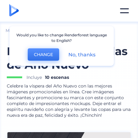
Mockups
Embalaje
Mockup de Botella
Would you like to change Renderforest language
to English?
Mockups de Bebidas
No, thanks
CHANGE
de Año Nuevo
Incluye
10 escenas
Celebre la víspera del Año Nuevo con las mejores
imágenes promocionales en línea. Cree imágenes
fascinantes y promocione su marca con este conjunto
completo de impresionantes mockups. Deje entrar el
espíritu navideño con alegría y levante las copas para una
nueva era de paz, felicidad y éxito. ¡Chinchín!