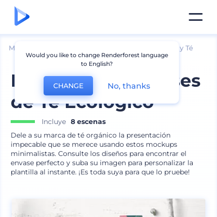
Mockups
Embalaje
Mockup de Bolsa de Café y Té
Would you like to change Renderforest language
to English?
Mockups de Envases
No, thanks
CHANGE
de Té Ecológico
Incluye
8 escenas
Dele a su marca de té orgánico la presentación
impecable que se merece usando estos mockups
minimalistas. Consulte los diseños para encontrar el
envase perfecto y suba su imagen para personalizar la
plantilla al instante. ¡Es toda suya para que lo pruebe!