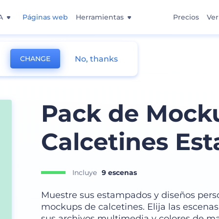
A
Páginas web
Herramientas
Precios
Ver
No, thanks
CHANGE
Pack de Mock
Calcetines Es
Incluye
9 escenas
Muestre sus estampados y diseños person
mockups de calcetines. Elija las escena
sus archivos multimedia y colores de m