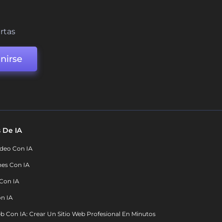
ertas
nirse
 De IA
deo Con IA
nes Con IA
 Con IA
on IA
b Con IA: Crear Un Sitio Web Profesional En Minutos