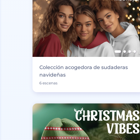
Colección acogedora de sudaderas
navideñas
6 escenas